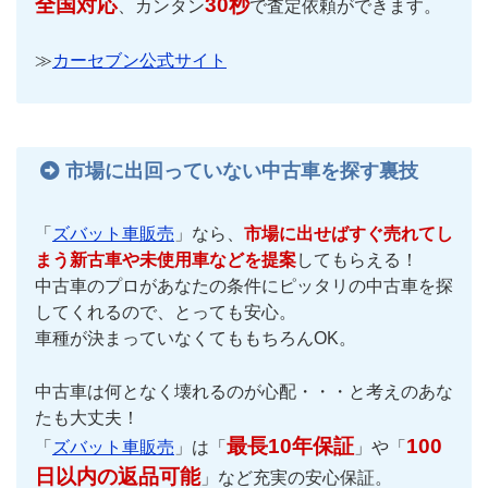
全国対応
30秒
、カンタン
で査定依頼ができます。
≫
カーセブン公式サイト
市場に出回っていない中古車を探す裏技
「
ズバット車販売
」なら、
市場に出せばすぐ売れてし
まう新古車や未使用車などを提案
してもらえる！
中古車のプロがあなたの条件にピッタリの中古車を探
してくれるので、とっても安心。
車種が決まっていなくてももちろんOK。
中古車は何となく壊れるのが心配・・・と考えのあな
たも大丈夫！
最長10年保証
100
「
ズバット車販売
」は「
」や「
日以内の返品可能
」など充実の安心保証。