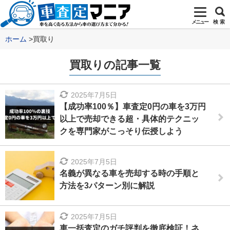
メニュー
検 索
ホーム
買取り
買取りの記事一覧
2025年7月5日
【成功率100％】車査定0円の車を3万円
以上で売却できる超・具体的テクニッ
クを専門家がこっそり伝授しよう
2025年7月5日
名義が異なる車を売却する時の手順と
方法を3パターン別に解説
2025年7月5日
車一括査定のガチ評判を徹底検証！ネ