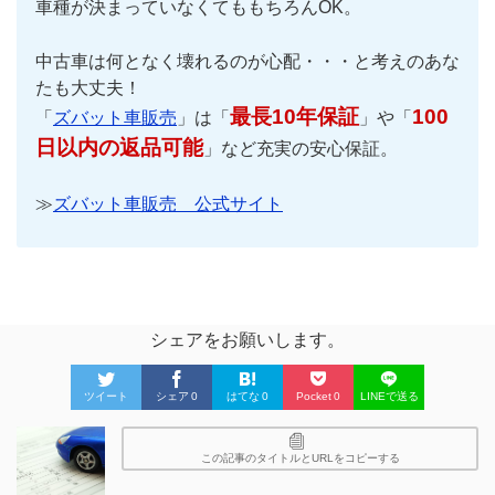
車種が決まっていなくてももちろんOK。
中古車は何となく壊れるのが心配・・・と考えのあな
たも大丈夫！
最長10年保証
100
「
ズバット車販売
」は「
」や「
日以内の返品可能
」など充実の安心保証。
≫
ズバット車販売 公式サイト
シェアをお願いします。
ツイート
シェア
0
はてな
0
Pocket
0
LINEで送る
この記事のタイトルとURLをコピーする