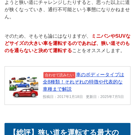
ようと狭い道にチャレンジしたりすると、思った以上に道
が狭くなっていき、通行不可能という事態になりかねませ
ん。
そのため、そもそも論にはなりますが、
ミニバンやSUVな
どサイズの大きい車を運転するのであれば、狭い道そのも
のを通らないと決めて運転する
ことをオススメします。
車のボディータイプは
合わせて読みたい
全8種類！それぞれの特徴や代表的な
車種まで解説
投稿日：2017年1月18日
更新日：2025年7月5日
【総評】狭い道を運転する最大の