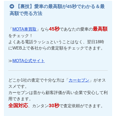
【裏技】愛車の最高額が45秒でわかる＆最
高額で売る方法
45秒
最高額
「
MOTA車買取
」なら
であなたの愛車の
をチェック！
よくある電話ラッシュということはなく、翌日18時
にWEB上で各社からの査定額をチェックできます。
≫
MOTA公式サイト
どこか1社の査定で十分な方は「
カーセブン
」がオス
スメです。
カーセブンは昔から顧客評価が高い企業で安心して利
用できます。
全国対応
30秒
、カンタン
で査定依頼ができます。