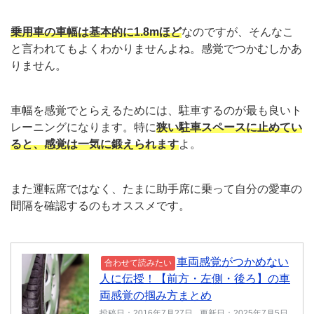
乗用車の車幅は基本的に1.8mほど
なのですが、そんなこ
と言われてもよくわかりませんよね。感覚でつかむしかあ
りません。
車幅を感覚でとらえるためには、駐車するのが最も良いト
レーニングになります。特に
狭い駐車スペースに止めてい
ると、感覚は一気に鍛えられます
よ。
また運転席ではなく、たまに助手席に乗って自分の愛車の
間隔を確認するのもオススメです。
車両感覚がつかめない
合わせて読みたい
人に伝授！【前方・左側・後ろ】の車
両感覚の掴み方まとめ
投稿日：2016年7月27日
更新日：2025年7月5日