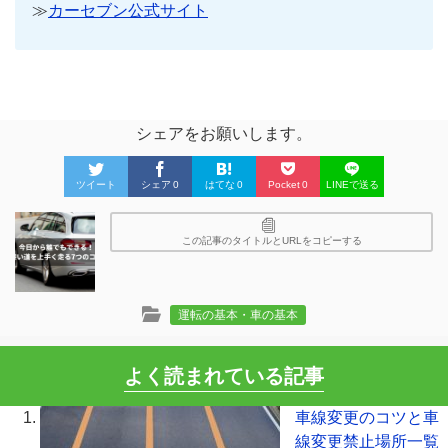
≫
カーセブン公式サイト
シェアをお願いします。
ツイート
シェア
0
はてな
0
Pocket
0
LINEで送る
この記事のタイトルとURLをコピーする
運転の基本・車の基本
よく読まれている記事
車線変更のコツと車
線変更禁止場所一覧