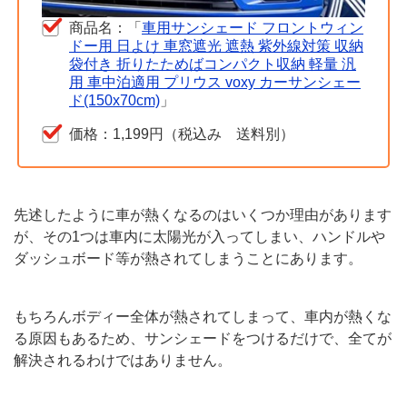
商品名：「
車用サンシェード フロントウィン
ドー用 日よけ 車窓遮光 遮熱 紫外線対策 収納
袋付き 折りたためばコンパクト収納 軽量 汎
用 車中泊適用 プリウス voxy カーサンシェー
ド(150x70cm)
」
価格：1,199円（税込み 送料別）
先述したように車が熱くなるのはいくつか理由があります
が、その1つは車内に太陽光が入ってしまい、ハンドルや
ダッシュボード等が熱されてしまうことにあります。
もちろんボディー全体が熱されてしまって、車内が熱くな
る原因もあるため、サンシェードをつけるだけで、全てが
解決されるわけではありません。