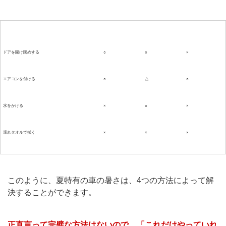
対策方法
手軽さ
即効性
持続性
ドアを開け閉めする
○
○
×
エアコンを付ける
○
△
○
水をかける
×
○
×
濡れタオルで拭く
×
×
×
このように、夏特有の車の暑さは、4つの方法によって解
決することができます。
正直言って完璧な方法はないので、「これだけやっていれ