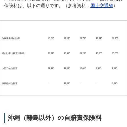
保険料は、以下の通りです。（参考資料：
国土交通省
）
37ヶ月
36ヶ月
25ヶ月
13ヶ月
12ヶ月
自家用乗用自動車
40,040
39,120
28,780
17,310
16,350
軽自動車（検査対象車）
37,780
36,920
27,240
16,500
15,600
小型二輪自動車
18,380
18,020
14,010
9,550
9,180
原動機付自転車
-
12,410
-
-
7,280
沖縄（離島以外）の自賠責保険料