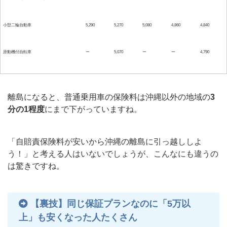
小型二輪自動車
5,290
5,270
5,080
4,860
4,840
原動機付自転車
ー
5,070
ー
ー
4,790
離島になると、普通乗用車の保険料は沖縄以外の地域の
3
分の1程度
にまで下がっていますね。
「自賠責保険料が安いから沖縄の離島に引っ越ししよ
う！」と考える人はいないでしょうが、こんなにも違うの
は驚きですね。
【裏技】同じ保証プランなのに「5万以
上」も安くなった人たくさん