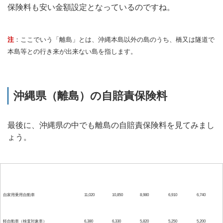
保険料も安い金額設定となっているのですね。
注
：ここでいう「離島」とは、沖縄本島以外の島のうち、橋又は隧道で
本島等との行き来が出来ない島を指します。
沖縄県（離島）の自賠責保険料
最後に、沖縄県の中でも離島の自賠責保険料を見てみまし
ょう。
37ヶ月
36ヶ月
25ヶ月
13ヶ月
12ヶ月
自家用乗用自動車
11,020
10,850
8,980
6,910
6,740
軽自動車（検査対象車）
6,380
6,330
5,820
5,250
5,200