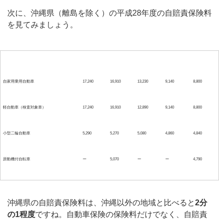
次に、沖縄県（離島を除く）の平成28年度の自賠責保険料
を見てみましょう。
37ヶ月
36ヶ月
25ヶ月
13ヶ月
12ヶ月
自家用乗用自動車
17,240
16,910
13,230
9,140
8,800
軽自動車（検査対象車）
17,240
16,910
12,890
9,140
8,800
小型二輪自動車
5,290
5,270
5,080
4,860
4,840
原動機付自転車
ー
5,070
ー
ー
4,790
沖縄県の自賠責保険料は、沖縄以外の地域と比べると
2分
の1程度
ですね。自動車保険の保険料だけでなく、自賠責