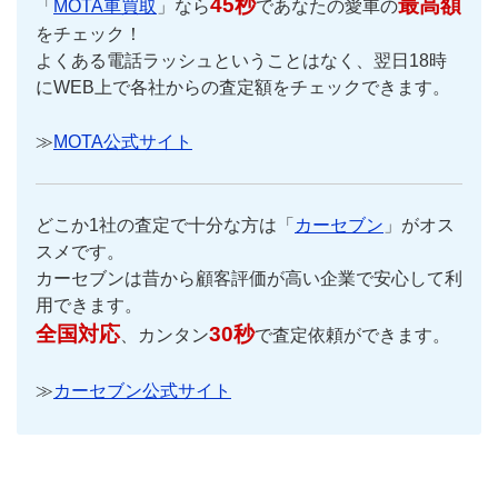
45秒
最高額
「
MOTA車買取
」なら
であなたの愛車の
をチェック！
よくある電話ラッシュということはなく、翌日18時
にWEB上で各社からの査定額をチェックできます。
≫
MOTA公式サイト
どこか1社の査定で十分な方は「
カーセブン
」がオス
スメです。
カーセブンは昔から顧客評価が高い企業で安心して利
用できます。
全国対応
30秒
、カンタン
で査定依頼ができます。
≫
カーセブン公式サイト