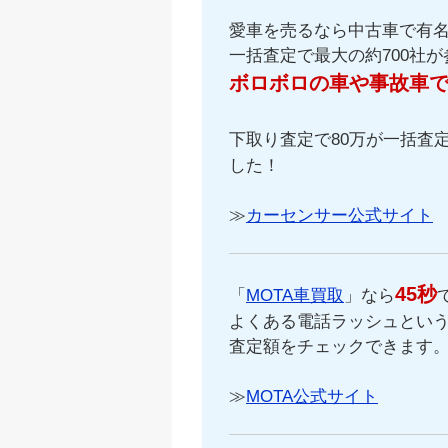
愛車を売るなら中古車で有
一括査定で最大の約700社
ボロボロの車や事故車
下取り査定で80万が一括査定
した！
≫
カーセンサー公式サイト
45秒
「
MOTA車買取
」なら
よくある電話ラッシュという
査定額をチェックできます
≫
MOTA公式サイト