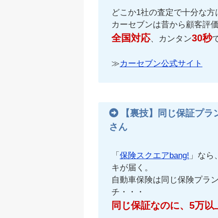
どこか1社の査定で十分な方
カーセブンは昔から顧客評
全国対応
30秒
、カンタン
≫
カーセブン公式サイト
【裏技】同じ保証プラ
さん
「
保険スクエアbang!
」なら
キが届く。
自動車保険は同じ保険プラ
チ・・・
同じ保証なのに、5万以