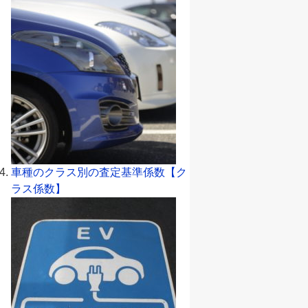
車種のクラス別の査定基準係数【ク
ラス係数】