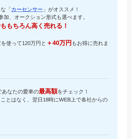
名な「
カーセンサー
」がオススメ！
が参加、オークション形式も選べます。
でももちろん高く売れる！
＋40万円
を使って120万円と
もお得に売れま
最高額
であなたの愛車の
をチェック！
ことはなく、翌日18時にWEB上で各社からの
。