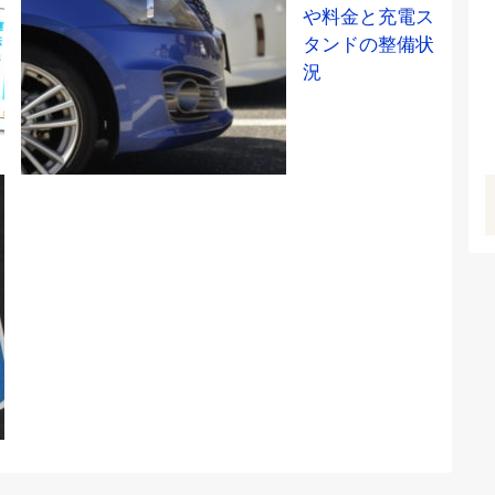
や料金と充電ス
タンドの整備状
況