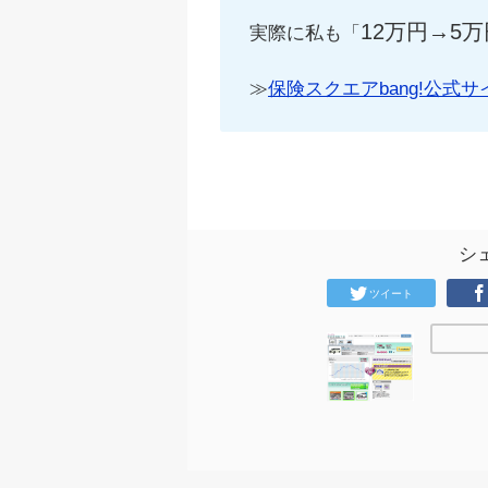
12万円→5万
実際に私も「
≫
保険スクエアbang!公式サ
シ
ツイート