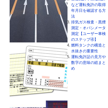
など運転免許の取得
年月日を確認する方
法
排気ガス検査・黒煙
測定・オパシメータ
測定【ユーザー車検
のステップ④】
燃料タンクの構造と
水抜きの重要性
運転免許証の見方や
数字の意味の総まと
め