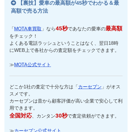
【裏技】愛車の最高額が45秒でわかる＆最
高額で売る方法
45秒
最高額
「
MOTA車買取
」なら
であなたの愛車の
をチェック！
よくある電話ラッシュということはなく、翌日18時
にWEB上で各社からの査定額をチェックできます。
≫
MOTA公式サイト
どこか1社の査定で十分な方は「
カーセブン
」がオス
スメです。
カーセブンは昔から顧客評価が高い企業で安心して利
用できます。
全国対応
30秒
、カンタン
で査定依頼ができます。
≫
カーセブン公式サイト