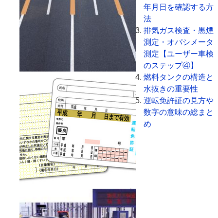
年月日を確認する方
法
排気ガス検査・黒煙
測定・オパシメータ
測定【ユーザー車検
のステップ④】
燃料タンクの構造と
水抜きの重要性
運転免許証の見方や
数字の意味の総まと
め