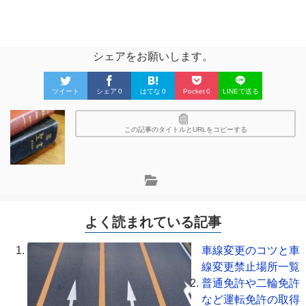
シェアをお願いします。
ツイート
シェア
0
はてな
0
Pocket
0
LINEで送る
この記事のタイトルとURLをコピーする
よく読まれている記事
車線変更のコツと車
線変更禁止場所一覧
普通免許や二輪免許
など運転免許の取得