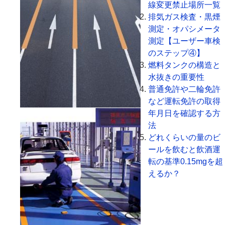
線変更禁止場所一覧
排気ガス検査・黒煙
測定・オパシメータ
測定【ユーザー車検
のステップ④】
燃料タンクの構造と
水抜きの重要性
普通免許や二輪免許
など運転免許の取得
年月日を確認する方
法
どれくらいの量のビ
ールを飲むと飲酒運
転の基準0.15mgを超
えるか？