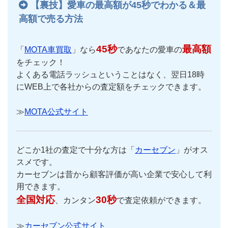
【裏技】愛車の最高額が45秒でわかる＆最
高額で売る方法
45秒
最高額
「
MOTA車買取
」なら
であなたの愛車の
をチェック！
よくある電話ラッシュということはなく、翌日18時
にWEB上で各社からの査定額をチェックできます。
≫
MOTA公式サイト
どこか1社の査定で十分な方は「
カーセブン
」がオス
スメです。
カーセブンは昔から顧客評価が高い企業で安心して利
用できます。
全国対応
30秒
、カンタン
で査定依頼ができます。
≫
カーセブン公式サイト