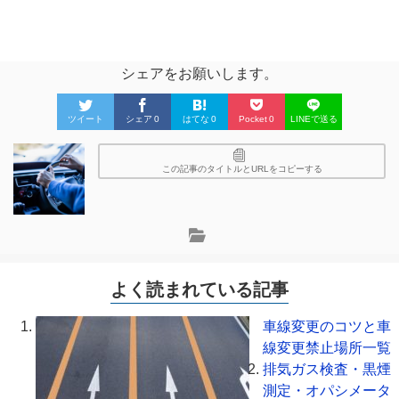
シェアをお願いします。
ツイート
シェア
0
はてな
0
Pocket
0
LINEで送る
この記事のタイトルとURLをコピーする
よく読まれている記事
車線変更のコツと車
線変更禁止場所一覧
排気ガス検査・黒煙
測定・オパシメータ