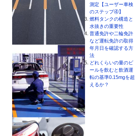
測定【ユーザー車検
のステップ④】
燃料タンクの構造と
水抜きの重要性
普通免許や二輪免許
など運転免許の取得
年月日を確認する方
法
どれくらいの量のビ
ールを飲むと飲酒運
転の基準0.15mgを超
えるか？