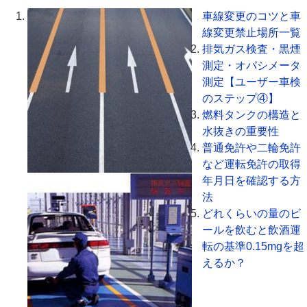
車線変更のコツと車
線変更禁止場所一覧
排気ガス検査・黒煙
測定・オパシメータ
測定【ユーザー車検
のステップ④】
燃料タンクの構造と
水抜きの重要性
普通免許や二輪免許
など運転免許の取得
年月日を確認する方
法
どれくらいの量のビ
ールを飲むと飲酒運
転の基準0.15mgを超
えるか？