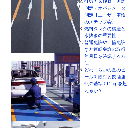
排気ガス検査・黒煙
測定・オパシメータ
測定【ユーザー車検
のステップ④】
燃料タンクの構造と
水抜きの重要性
普通免許や二輪免許
など運転免許の取得
年月日を確認する方
法
どれくらいの量のビ
ールを飲むと飲酒運
転の基準0.15mgを超
えるか？