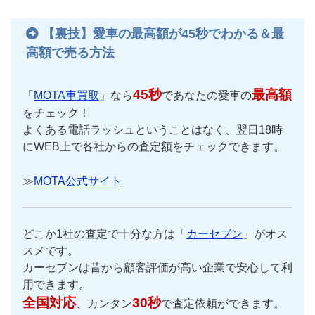
【裏技】愛車の最高額が45秒でわかる＆最
高額で売る方法
45秒
最高額
「
MOTA車買取
」なら
であなたの愛車の
をチェック！
よくある電話ラッシュということはなく、翌日18時
にWEB上で各社からの査定額をチェックできます。
≫
MOTA公式サイト
どこか1社の査定で十分な方は「
カーセブン
」がオス
スメです。
カーセブンは昔から顧客評価が高い企業で安心して利
用できます。
全国対応
30秒
、カンタン
で査定依頼ができます。