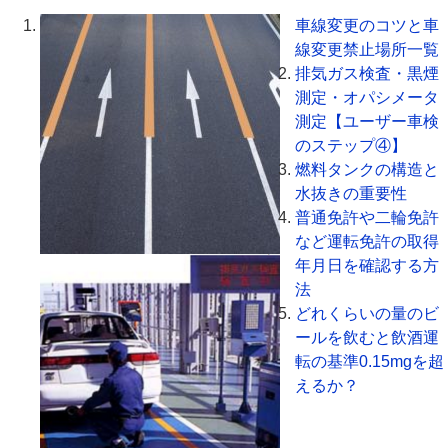
車線変更のコツと車
線変更禁止場所一覧
排気ガス検査・黒煙
測定・オパシメータ
測定【ユーザー車検
のステップ④】
燃料タンクの構造と
水抜きの重要性
普通免許や二輪免許
など運転免許の取得
年月日を確認する方
法
どれくらいの量のビ
ールを飲むと飲酒運
転の基準0.15mgを超
えるか？