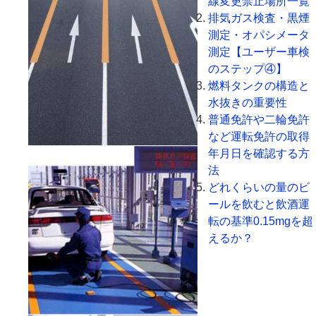
線変更禁止場所一覧
排気ガス検査・黒煙
測定・オパシメータ
測定【ユーザー車検
のステップ④】
燃料タンクの構造と
水抜きの重要性
普通免許や二輪免許
など運転免許の取得
年月日を確認する方
法
どれくらいの量のビ
ールを飲むと飲酒運
転の基準0.15mgを超
えるか？