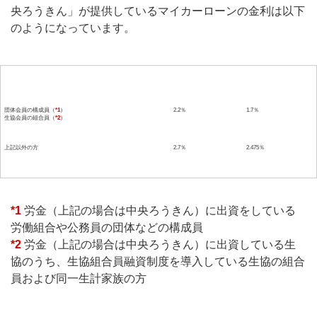
央ろうきん」が提供しているマイカーローンの金利は以下
のようになっています。
区分
固定金利
変動金利
団体会員の構成員（
*1
）
2.2％
1.7％
生協会員の組合員（
*2
）
上記以外の方
2.7％
2.475％
*1
労金（上記の場合は中央ろうきん）に出資をしている
労働組合や公務員の団体などの構成員
*2
労金（上記の場合は中央ろうきん）に出資している生
協のうち、生協組合員融資制度を導入している生協の組合
員および同一生計家族の方