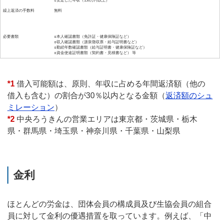
○安定した年収（150万円以上）
繰上返済の手数料
無料
必要書類
○本人確認書類（免許証・健康保険証など）
○収入確認書類（源泉徴収票・給与証明書など）
○勤続年数確認書類（給与証明書・健康保険証など）
○資金使途証明書類（契約書・見積書など） 等
*1
借入可能額は、原則、年収に占める年間返済額（他の
借入も含む）の割合が30％以内となる金額（
返済額のシュ
ミレーション
）
*2
中央ろうきんの営業エリアは東京都・茨城県・栃木
県・群馬県・埼玉県・神奈川県・千葉県・山梨県
金利
ほとんどの労金は、団体会員の構成員及び生協会員の組合
員に対して金利の優遇措置を取っています。例えば、「中