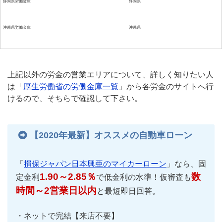
静岡県労働金庫
静岡県
沖縄県労働金庫
沖縄県
上記以外の労金の営業エリアについて、詳しく知りたい人
は「
厚生労働省の労働金庫一覧
」から各労金のサイトへ行
けるので、そちらで確認して下さい。
【2020年最新】オススメの自動車ローン
「
損保ジャパン日本興亜のマイカーローン
」なら、固
1.90～2.85％
数
定金利
で低金利の水準！仮審査も
時間～2営業日以内
と最短即日回答。
・ネットで完結【来店不要】