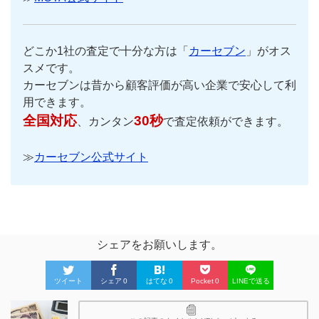
どこか1社の査定で十分な方は「
カーセブン
」がオス
スメです。
カーセブンは昔から顧客評価が高い企業で安心して利
用できます。
全国対応
30秒
、カンタン
で査定依頼ができます。
≫
カーセブン公式サイト
シェアをお願いします。
ツイート
シェア
0
はてな
0
Pocket
0
LINEで送る