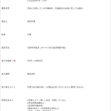
○上記以外の方：1.2％
審査水準
労金に出資している労働組合・生協組合の会員に対しては緩め
保証人
原則不要
担保
不要
返済方法
元利均等返済（ボーナス月の返済増額可能）
借入可能額（
*1
）
1万円～1,000万円
借入期間
最長10年
借り換えローン
可能である事が多い（詳細はお近くのろうきんに要問い合わせ）
利用出来る人
○営業エリア（
*2
）に在住・在勤している人
○申込時満18歳以上
○完済時76歳未満
○勤続1年以上（自営業者は3年以上）