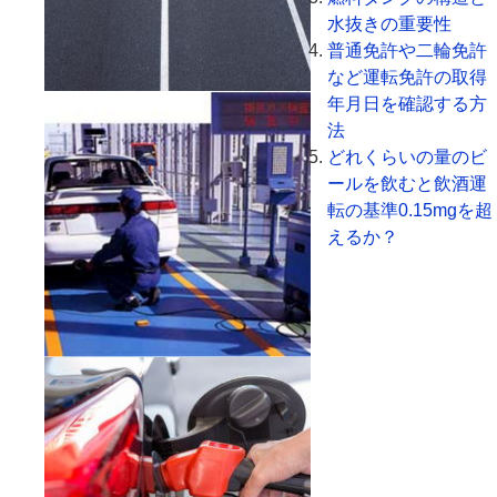
水抜きの重要性
普通免許や二輪免許
など運転免許の取得
年月日を確認する方
法
どれくらいの量のビ
ールを飲むと飲酒運
転の基準0.15mgを超
えるか？