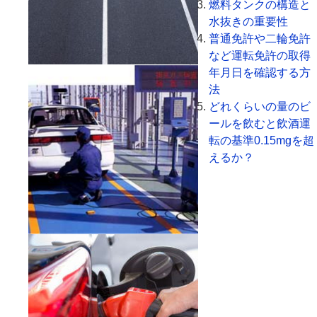
燃料タンクの構造と
水抜きの重要性
普通免許や二輪免許
など運転免許の取得
年月日を確認する方
法
どれくらいの量のビ
ールを飲むと飲酒運
転の基準0.15mgを超
えるか？