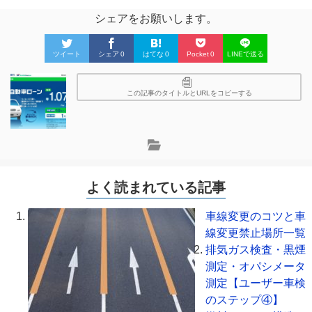
シェアをお願いします。
ツイート
シェア
0
はてな
0
Pocket
0
LINEで送る
この記事のタイトルとURLをコピーする
よく読まれている記事
車線変更のコツと車
線変更禁止場所一覧
排気ガス検査・黒煙
測定・オパシメータ
測定【ユーザー車検
のステップ④】