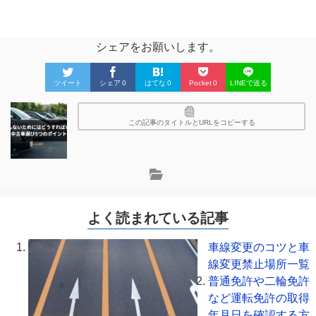
シェアをお願いします。
ツイート
シェア
0
はてな
0
Pocket
0
LINEで送る
この記事のタイトルとURLをコピーする
よく読まれている記事
車線変更のコツと車
線変更禁止場所一覧
普通免許や二輪免許
など運転免許の取得
年月日を確認する方