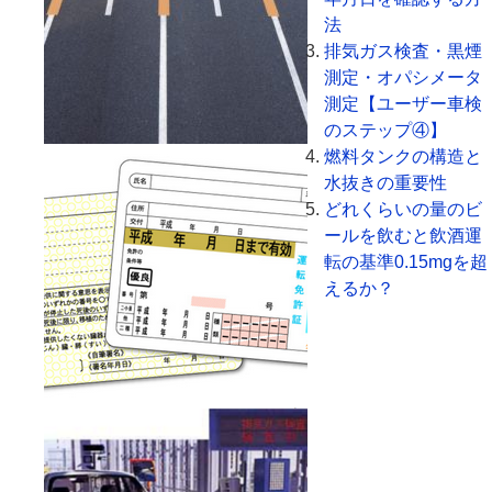
法
排気ガス検査・黒煙
測定・オパシメータ
測定【ユーザー車検
のステップ④】
燃料タンクの構造と
水抜きの重要性
どれくらいの量のビ
ールを飲むと飲酒運
転の基準0.15mgを超
えるか？