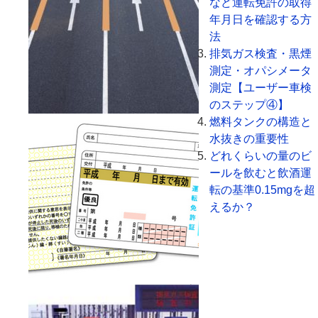
など運転免許の取得
年月日を確認する方
法
排気ガス検査・黒煙
測定・オパシメータ
測定【ユーザー車検
のステップ④】
燃料タンクの構造と
水抜きの重要性
どれくらいの量のビ
ールを飲むと飲酒運
転の基準0.15mgを超
えるか？