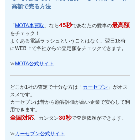
高額で売る方法
45秒
最高額
「
MOTA車買取
」なら
であなたの愛車の
をチェック！
よくある電話ラッシュということはなく、翌日18時
にWEB上で各社からの査定額をチェックできます。
≫
MOTA公式サイト
どこか1社の査定で十分な方は「
カーセブン
」がオス
スメです。
カーセブンは昔から顧客評価が高い企業で安心して利
用できます。
全国対応
30秒
、カンタン
で査定依頼ができます。
≫
カーセブン公式サイト