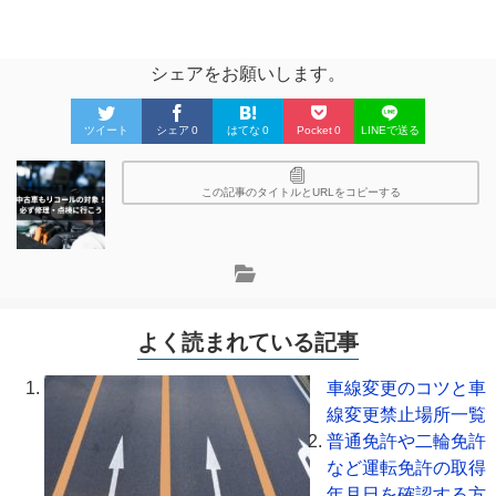
シェアをお願いします。
ツイート
シェア
0
はてな
0
Pocket
0
LINEで送る
この記事のタイトルとURLをコピーする
よく読まれている記事
車線変更のコツと車
線変更禁止場所一覧
普通免許や二輪免許
など運転免許の取得
年月日を確認する方