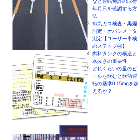
など運転免許の取得
年月日を確認する方
法
排気ガス検査・黒煙
測定・オパシメータ
測定【ユーザー車検
のステップ④】
燃料タンクの構造と
水抜きの重要性
どれくらいの量のビ
ールを飲むと飲酒運
転の基準0.15mgを超
えるか？