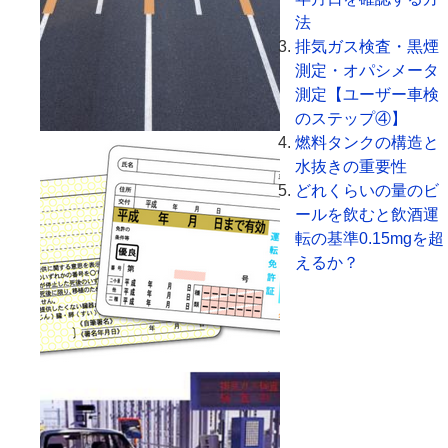
法
排気ガス検査・黒煙
測定・オパシメータ
測定【ユーザー車検
のステップ④】
燃料タンクの構造と
水抜きの重要性
どれくらいの量のビ
ールを飲むと飲酒運
転の基準0.15mgを超
えるか？