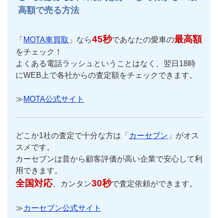
高額で売る方法
45秒
最高額
「
MOTA車買取
」なら
であなたの愛車の
をチェック！
よくある電話ラッシュということはなく、翌日18時
にWEB上で各社からの査定額をチェックできます。
≫
MOTA公式サイト
どこか1社の査定で十分な方は「
カーセブン
」がオス
スメです。
カーセブンは昔から顧客評価が高い企業で安心して利
用できます。
全国対応
30秒
、カンタン
で査定依頼ができます。
≫
カーセブン公式サイト