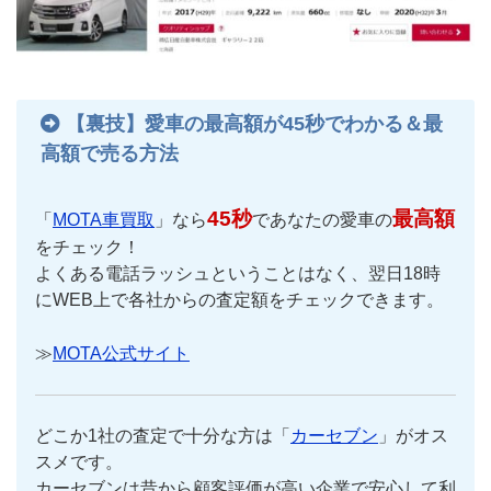
【裏技】愛車の最高額が45秒でわかる＆最
高額で売る方法
45秒
最高額
「
MOTA車買取
」なら
であなたの愛車の
をチェック！
よくある電話ラッシュということはなく、翌日18時
にWEB上で各社からの査定額をチェックできます。
≫
MOTA公式サイト
どこか1社の査定で十分な方は「
カーセブン
」がオス
スメです。
カーセブンは昔から顧客評価が高い企業で安心して利