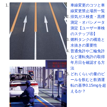
車線変更のコツと車
線変更禁止場所一覧
排気ガス検査・黒煙
測定・オパシメータ
測定【ユーザー車検
のステップ④】
燃料タンクの構造と
水抜きの重要性
普通免許や二輪免許
など運転免許の取得
年月日を確認する方
法
どれくらいの量のビ
ールを飲むと飲酒運
転の基準0.15mgを超
えるか？