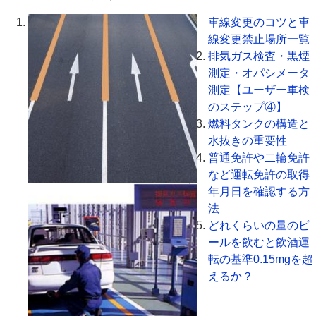
車線変更のコツと車
線変更禁止場所一覧
排気ガス検査・黒煙
測定・オパシメータ
測定【ユーザー車検
のステップ④】
燃料タンクの構造と
水抜きの重要性
普通免許や二輪免許
など運転免許の取得
年月日を確認する方
法
どれくらいの量のビ
ールを飲むと飲酒運
転の基準0.15mgを超
えるか？