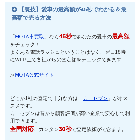
【裏技】愛車の最高額が45秒でわかる＆最
高額で売る方法
45秒
最高額
「
MOTA車買取
」なら
であなたの愛車の
をチェック！
よくある電話ラッシュということはなく、翌日18時
にWEB上で各社からの査定額をチェックできます。
≫
MOTA公式サイト
どこか1社の査定で十分な方は「
カーセブン
」がオス
スメです。
カーセブンは昔から顧客評価が高い企業で安心して利
用できます。
全国対応
30秒
、カンタン
で査定依頼ができます。