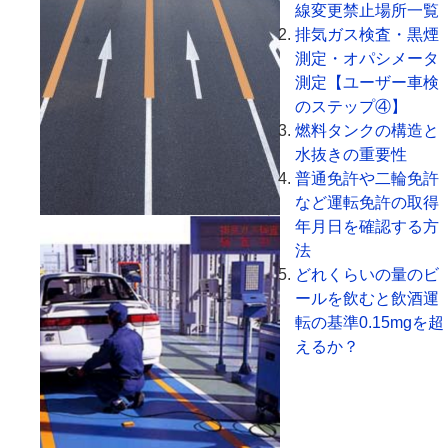
線変更禁止場所一覧
排気ガス検査・黒煙
測定・オパシメータ
測定【ユーザー車検
のステップ④】
燃料タンクの構造と
水抜きの重要性
普通免許や二輪免許
など運転免許の取得
年月日を確認する方
法
どれくらいの量のビ
ールを飲むと飲酒運
転の基準0.15mgを超
えるか？