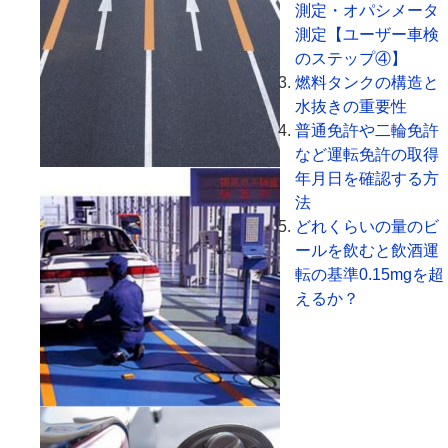
測定・オパシメータ
測定【ユーザー車検
のステップ④】
燃料タンクの構造と
水抜きの重要性
普通免許や二輪免許
など運転免許の取得
年月日を確認する方
法
どれくらいの量のビ
ールを飲むと飲酒運
転の基準0.15mgを超
えるか？