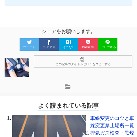
シェアをお願いします。
ツイート
シェア
0
はてな
0
Pocket
0
LINEで送る
この記事のタイトルとURLをコピーする
よく読まれている記事
車線変更のコツと車
線変更禁止場所一覧
排気ガス検査・黒煙