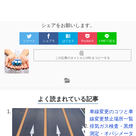
シェアをお願いします。
ツイート
シェア
0
はてな
0
Pocket
0
LINEで送る
この記事のタイトルとURLをコピーする
よく読まれている記事
車線変更のコツと車
線変更禁止場所一覧
排気ガス検査・黒煙
測定・オパシメータ