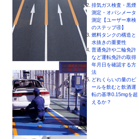
排気ガス検査・黒煙
測定・オパシメータ
測定【ユーザー車検
のステップ④】
燃料タンクの構造と
水抜きの重要性
普通免許や二輪免許
など運転免許の取得
年月日を確認する方
法
どれくらいの量のビ
ールを飲むと飲酒運
転の基準0.15mgを超
えるか？