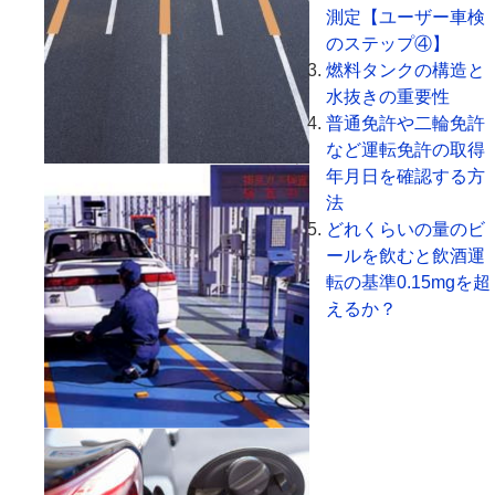
測定【ユーザー車検
のステップ④】
燃料タンクの構造と
水抜きの重要性
普通免許や二輪免許
など運転免許の取得
年月日を確認する方
法
どれくらいの量のビ
ールを飲むと飲酒運
転の基準0.15mgを超
えるか？