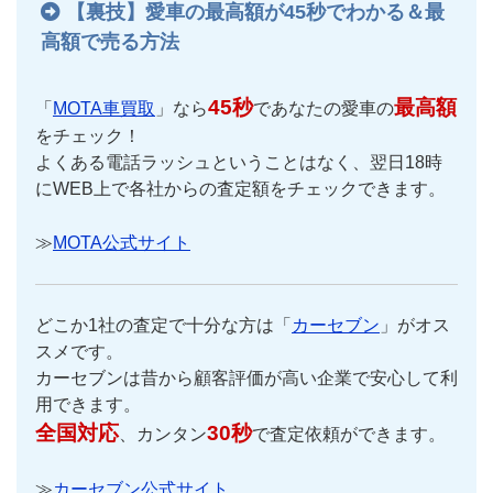
【裏技】愛車の最高額が45秒でわかる＆最
高額で売る方法
45秒
最高額
「
MOTA車買取
」なら
であなたの愛車の
をチェック！
よくある電話ラッシュということはなく、翌日18時
にWEB上で各社からの査定額をチェックできます。
≫
MOTA公式サイト
どこか1社の査定で十分な方は「
カーセブン
」がオス
スメです。
カーセブンは昔から顧客評価が高い企業で安心して利
用できます。
全国対応
30秒
、カンタン
で査定依頼ができます。
≫
カーセブン公式サイト