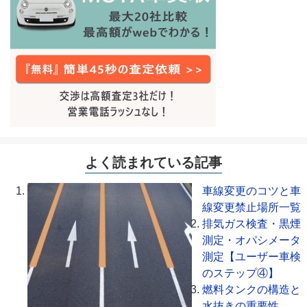
よく読まれている記事
車線変更のコツと車
線変更禁止場所一覧
排気ガス検査・黒煙
測定・オパシメータ
測定【ユーザー車検
のステップ④】
燃料タンクの構造と
水抜きの重要性