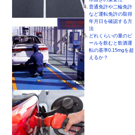
普通免許や二輪免許
など運転免許の取得
年月日を確認する方
法
どれくらいの量のビ
ールを飲むと飲酒運
転の基準0.15mgを超
えるか？