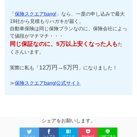
「
保険スクエアbang!
」なら、一度の申し込みで最大
19社から見積もりハガキが届く。
自動車保険は同じ保険プランなのに、保険会社によっ
て値段がマチマチ・・・
同じ保証なのに、5万以上安くなった人も
た
くさんいます。
12万円→5万円
実際に私も「
」になりました！
≫
保険スクエアbang!公式サイト
シェアをお願いします。
ツイート
シェア
0
はてな
0
Pocket
0
LINEで送る