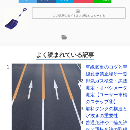
この記事のタイトルとURLをコピーする
よく読まれている記事
車線変更のコツと車
線変更禁止場所一覧
排気ガス検査・黒煙
測定・オパシメータ
測定【ユーザー車検
のステップ④】
燃料タンクの構造と
水抜きの重要性
普通免許や二輪免許
など運転免許の取得