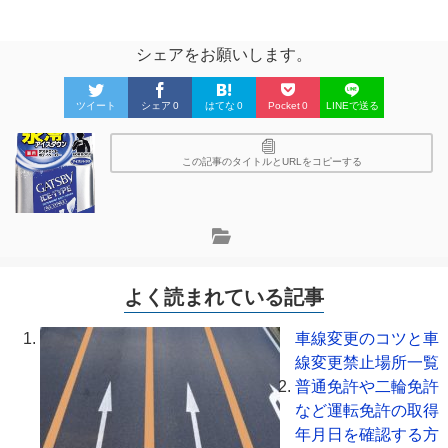
シェアをお願いします。
ツイート
シェア
0
はてな
0
Pocket
0
LINEで送る
この記事のタイトルとURLをコピーする
よく読まれている記事
車線変更のコツと車
線変更禁止場所一覧
普通免許や二輪免許
など運転免許の取得
年月日を確認する方