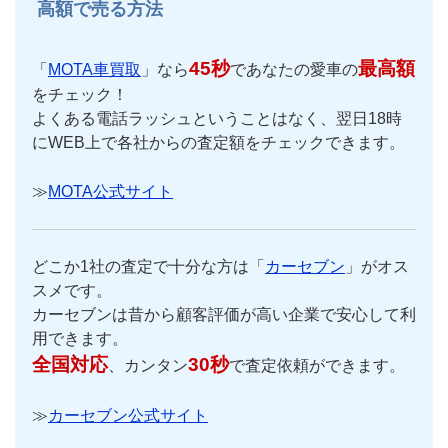
高額で売る方法
45秒
最高額
「
MOTA車買取
」なら
であなたの愛車の
をチェック！
よくある電話ラッシュということはなく、翌日18時
にWEB上で各社からの査定額をチェックできます。
≫
MOTA公式サイト
どこか1社の査定で十分な方は「
カーセブン
」がオス
スメです。
カーセブンは昔から顧客評価が高い企業で安心して利
用できます。
全国対応
30秒
、カンタン
で査定依頼ができます。
≫
カーセブン公式サイト