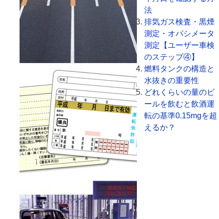
法
排気ガス検査・黒煙
測定・オパシメータ
測定【ユーザー車検
のステップ④】
燃料タンクの構造と
水抜きの重要性
どれくらいの量のビ
ールを飲むと飲酒運
転の基準0.15mgを超
えるか？