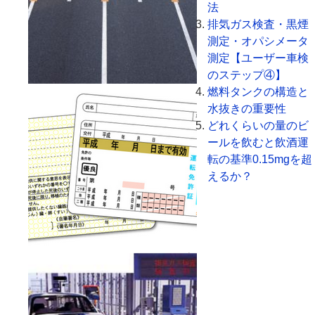
法
排気ガス検査・黒煙
測定・オパシメータ
測定【ユーザー車検
のステップ④】
燃料タンクの構造と
水抜きの重要性
どれくらいの量のビ
ールを飲むと飲酒運
転の基準0.15mgを超
えるか？