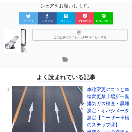
シェアをお願いします。
ツイート
シェア
0
はてな
0
Pocket
0
LINEで送る
この記事のタイトルとURLをコピーする
よく読まれている記事
車線変更のコツと車
線変更禁止場所一覧
排気ガス検査・黒煙
測定・オパシメータ
測定【ユーザー車検
のステップ④】
燃料タンクの構造と