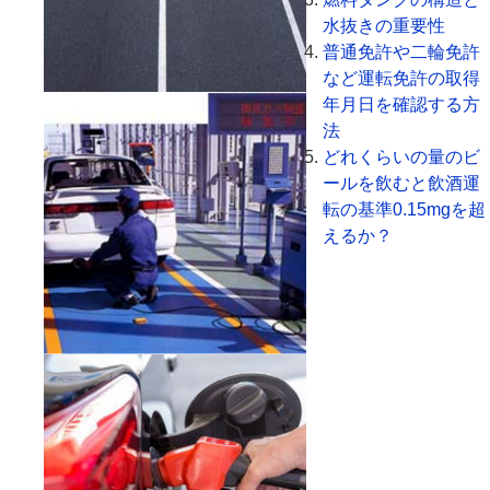
水抜きの重要性
普通免許や二輪免許
など運転免許の取得
年月日を確認する方
法
どれくらいの量のビ
ールを飲むと飲酒運
転の基準0.15mgを超
えるか？