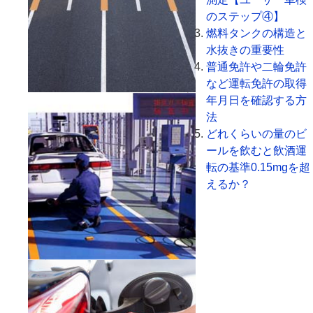
のステップ④】
燃料タンクの構造と
水抜きの重要性
普通免許や二輪免許
など運転免許の取得
年月日を確認する方
法
どれくらいの量のビ
ールを飲むと飲酒運
転の基準0.15mgを超
えるか？