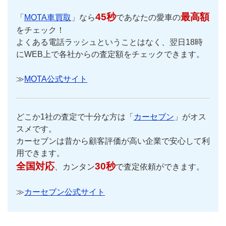
45秒
最高額
「
MOTA車買取
」なら
であなたの愛車の
をチェック！
よくある電話ラッシュということはなく、翌日18時
にWEB上で各社からの査定額をチェックできます。
≫
MOTA公式サイト
どこか1社の査定で十分な方は「
カーセブン
」がオス
スメです。
カーセブンは昔から顧客評価が高い企業で安心して利
用できます。
全国対応
30秒
、カンタン
で査定依頼ができます。
≫
カーセブン公式サイト