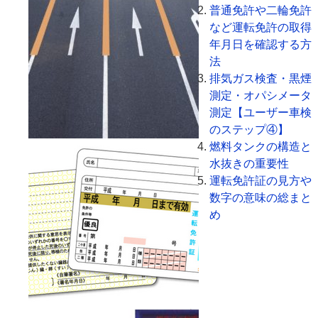
普通免許や二輪免許
など運転免許の取得
年月日を確認する方
法
排気ガス検査・黒煙
測定・オパシメータ
測定【ユーザー車検
のステップ④】
燃料タンクの構造と
水抜きの重要性
運転免許証の見方や
数字の意味の総まと
め