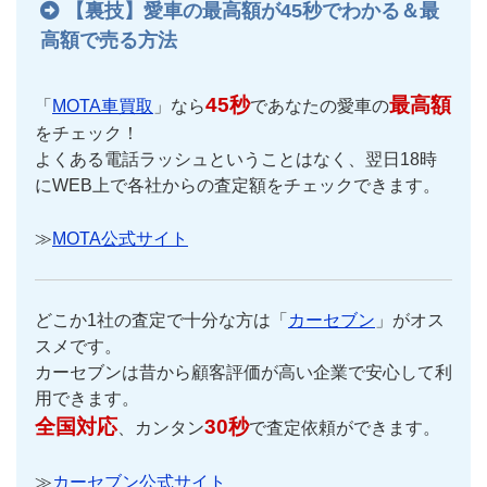
【裏技】愛車の最高額が45秒でわかる＆最
高額で売る方法
45秒
最高額
「
MOTA車買取
」なら
であなたの愛車の
をチェック！
よくある電話ラッシュということはなく、翌日18時
にWEB上で各社からの査定額をチェックできます。
≫
MOTA公式サイト
どこか1社の査定で十分な方は「
カーセブン
」がオス
スメです。
カーセブンは昔から顧客評価が高い企業で安心して利
用できます。
全国対応
30秒
、カンタン
で査定依頼ができます。
≫
カーセブン公式サイト