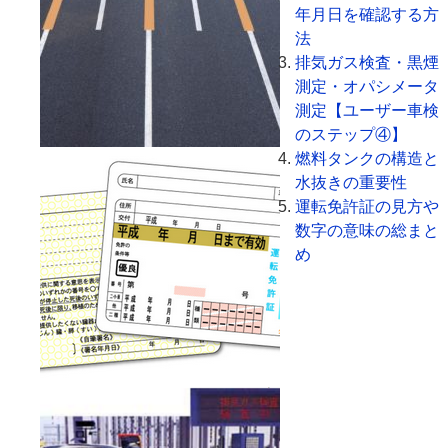
年月日を確認する方
法
排気ガス検査・黒煙
測定・オパシメータ
測定【ユーザー車検
のステップ④】
燃料タンクの構造と
水抜きの重要性
運転免許証の見方や
数字の意味の総まと
め