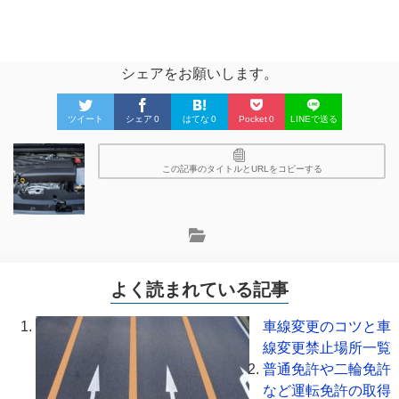
シェアをお願いします。
ツイート
シェア
0
はてな
0
Pocket
0
LINEで送る
この記事のタイトルとURLをコピーする
よく読まれている記事
車線変更のコツと車
線変更禁止場所一覧
普通免許や二輪免許
など運転免許の取得