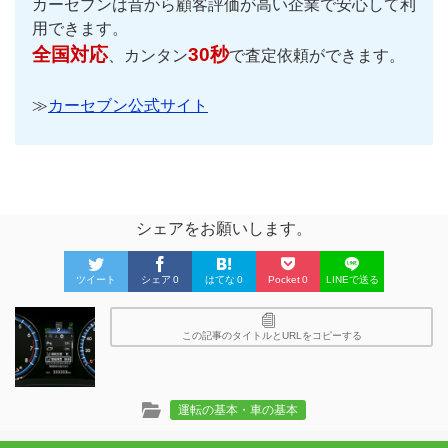
カーセブンは昔から顧客評価が高い企業で安心して利
用できます。
全国対応
30秒
、カンタン
で査定依頼ができます。
≫
カーセブン公式サイト
シェアをお願いします。
ツイート
シェア
0
はてな
0
Pocket
0
LINEで送る
この記事のタイトルとURLをコピーする
運転の基本・車の基本