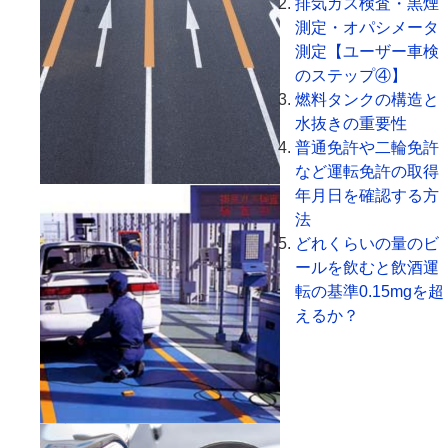
排気ガス検査・黒煙
測定・オパシメータ
測定【ユーザー車検
のステップ④】
燃料タンクの構造と
水抜きの重要性
普通免許や二輪免許
など運転免許の取得
年月日を確認する方
法
どれくらいの量のビ
ールを飲むと飲酒運
転の基準0.15mgを超
えるか？