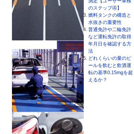
測定【ユーザー車検
のステップ④】
燃料タンクの構造と
水抜きの重要性
普通免許や二輪免許
など運転免許の取得
年月日を確認する方
法
どれくらいの量のビ
ールを飲むと飲酒運
転の基準0.15mgを超
えるか？