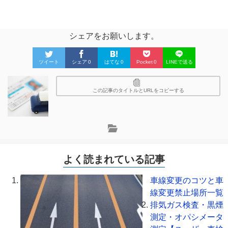
シェアをお願いします。
ツイート
シェア
0
はてな
0
Pocket
0
LINEで送る
この記事のタイトルとURLをコピーする
よく読まれている記事
車線変更のコツと車
線変更禁止場所一覧
排気ガス検査・黒煙
測定・オパシメータ