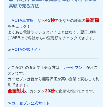
高額で売る方法
45秒
最高額
「
MOTA車買取
」なら
であなたの愛車の
をチェック！
よくある電話ラッシュということはなく、翌日18時
にWEB上で各社からの査定額をチェックできます。
≫
MOTA公式サイト
どこか1社の査定で十分な方は「
カーセブン
」がオス
スメです。
カーセブンは昔から顧客評価が高い企業で安心して利
用できます。
全国対応
30秒
、カンタン
で査定依頼ができます。
≫
カーセブン公式サイト