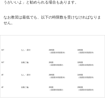
うがいいよ」と勧められる場合もあります。
なお教習は最低でも、以下の時限数を受けなければなりま
せん。
取得する免許
既に持っている免許
学科
技能
MT
なし・原付
26時限
34時限
（1段階10/2段階16）
（1段階15/2段階19）
MT
自動二輪
2時限
32時限
（1段階0/2段階2）
（1段階13/2段階19）
AT
なし・原付
26時限
31時限
（1段階10/2段階16）
（1段階12/2段階19）
AT
自動二輪
2時限
29時限
（1段階0/2段階2）
（1段階10/1段階19）