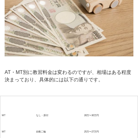
AT・MT別に教習料金は変わるのですが、相場はある程度
決まっており、具体的には以下の通りです。
取得する免許
既に持っている免許
教習料金
MT
なし・原付
28万〜30万円
MT
自動二輪
25万〜27万円