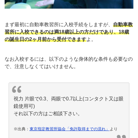
まず最初に自動車教習所に入校手続をしますが、
自動車教
習所に入校できるのは満18歳以上の方だけであり、18歳
の誕生日の2ヶ月前から受付できます
よ。
なお入校するには、以下のような身体的な条件も必要なの
で、注意しなくてはいけません。
視力 片眼で0.3、両眼で0.7以上(コンタクト又は眼
鏡使用可)
それ以下の方はご相談下さい。
※出典：
東京指定教習所協会「免許取得までの流れ」
より