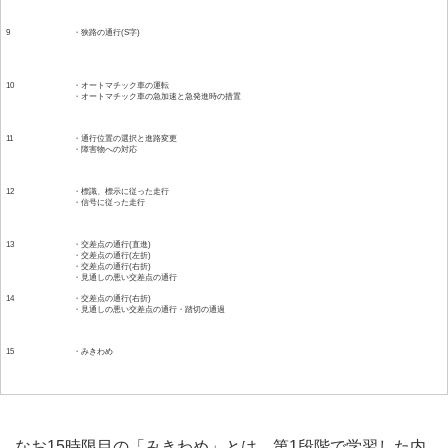
9
・狭路の通行(S字)
10
・オートマチック車の運転
・オートマチック車の急加速と急発進時の措置
11
・通行位置の選択と進路変更
・障害物への対応
12
・標識、標示に従った走行
・信号に従った走行
13
・交差点の通行(直進)
・交差点の通行(左折)
・交差点の通行(右折)
・見通しの悪い交差点の通行
14
・交差点の通行(右折)
・見通しの悪い交差点の通行・踏切の通過
15
・みきわめ
なお15時限目の「みきわめ」とは、第1段階で学習した内