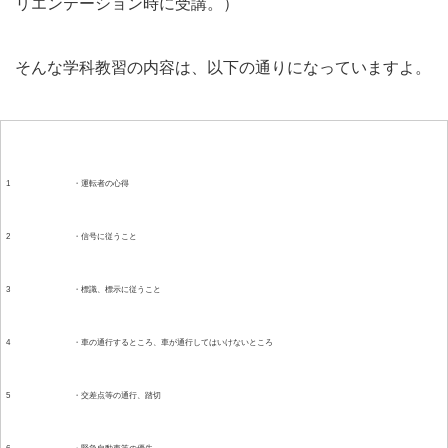
リエンテーション時に受講。）
そんな学科教習の内容は、以下の通りになっていますよ。
時限
教習内容
1
・運転者の心得
2
・信号に従うこと
3
・標識、標示に従うこと
4
・車の通行するところ、車が通行してはいけないところ
5
・交差点等の通行、踏切