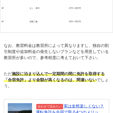
AT
なし・原付
27万〜29万円
AT
自動二輪
23万〜25万円
なお、教習料金は教習所によって異なりますし、独自の割
引制度や追加料金の発生しないプランなどを用意している
教習所が多いので、参考程度に考えておいて下さい。
ただ
施設に泊まり込んで一定期間の間に免許を取得する
「合宿免許」より金額が高くなるのは、間違いない
でしょ
う。
実は全然楽しくない？
合わせて読みたい
運転免許を合宿で取る4つのメリッ