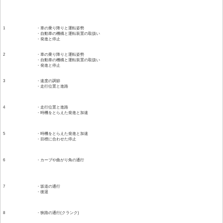
時限
教習内容
1
・車の乗り降りと運転姿勢
・自動車の機構と運転装置の取扱い
・発進と停止
2
・車の乗り降りと運転姿勢
・自動車の機構と運転装置の取扱い
・発進と停止
3
・速度の調節
・走行位置と進路
4
・走行位置と進路
・時機をとらえた発進と加速
5
・時機をとらえた発進と加速
・目標に合わせた停止
6
・カーブや曲がり角の通行
7
・坂道の通行
・後退
8
・狭路の通行(クランク)