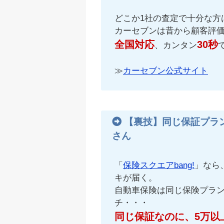
どこか1社の査定で十分な方
カーセブンは昔から顧客評
全国対応
30秒
、カンタン
≫
カーセブン公式サイト
【裏技】同じ保証プラ
さん
「
保険スクエアbang!
」なら
キが届く。
自動車保険は同じ保険プラ
チ・・・
同じ保証なのに、5万以