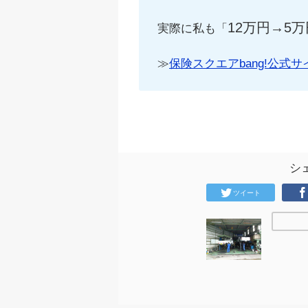
12万円→5万
実際に私も「
≫
保険スクエアbang!公式サ
シ
ツイート