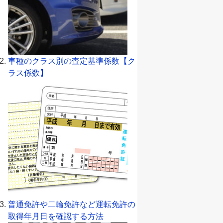
車種のクラス別の査定基準係数【ク
ラス係数】
普通免許や二輪免許など運転免許の
取得年月日を確認する方法