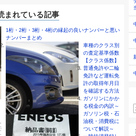
読まれている記事
1桁・2桁・3桁・4桁の縁起の良いナンバーと悪い
ナンバーまとめ
車種のクラス別
の査定基準係数
【クラス係数】
普通免許や二輪
免許など運転免
許の取得年月日
を確認する方法
ガソリンにかか
る税金の内訳～
ガソリン税・石
油税・消費税に
ついて解説～