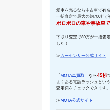
愛車を売るなら中古車で有
一括査定で最大の約700社
ボロボロの車や事故車
下取り査定で80万が一括査定
した！
≫
カーセンサー公式サイト
45秒
「
MOTA車買取
」なら
よくある電話ラッシュという
査定額をチェックできます
≫
MOTA公式サイト