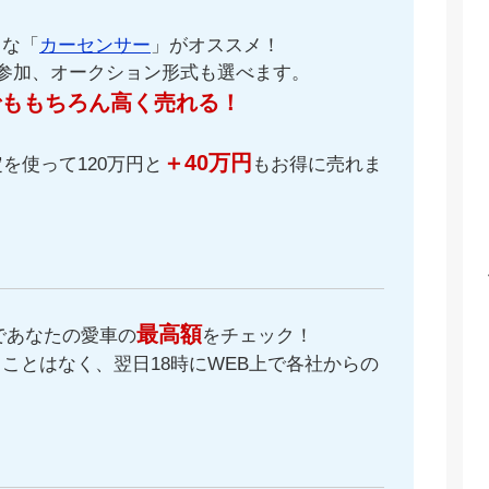
名な「
カーセンサー
」がオススメ！
が参加、オークション形式も選べます。
でももちろん高く売れる！
＋40万円
を使って120万円と
もお得に売れま
最高額
であなたの愛車の
をチェック！
ことはなく、翌日18時にWEB上で各社からの
。