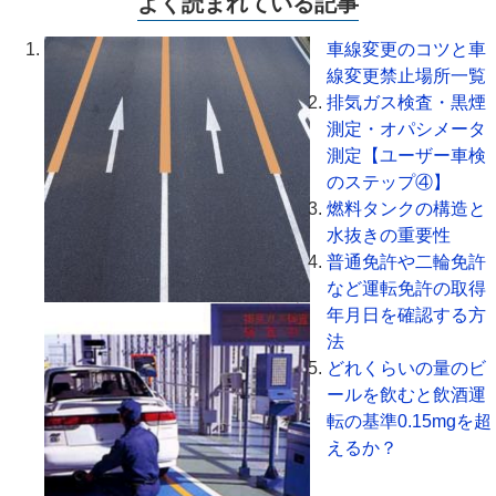
よく読まれている記事
車線変更のコツと車
線変更禁止場所一覧
排気ガス検査・黒煙
測定・オパシメータ
測定【ユーザー車検
のステップ④】
燃料タンクの構造と
水抜きの重要性
普通免許や二輪免許
など運転免許の取得
年月日を確認する方
法
どれくらいの量のビ
ールを飲むと飲酒運
転の基準0.15mgを超
えるか？