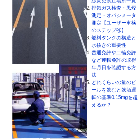
線変更禁止場所一覧
排気ガス検査・黒煙
測定・オパシメータ
測定【ユーザー車検
のステップ④】
燃料タンクの構造と
水抜きの重要性
普通免許や二輪免許
など運転免許の取得
年月日を確認する方
法
どれくらいの量のビ
ールを飲むと飲酒運
転の基準0.15mgを超
えるか？