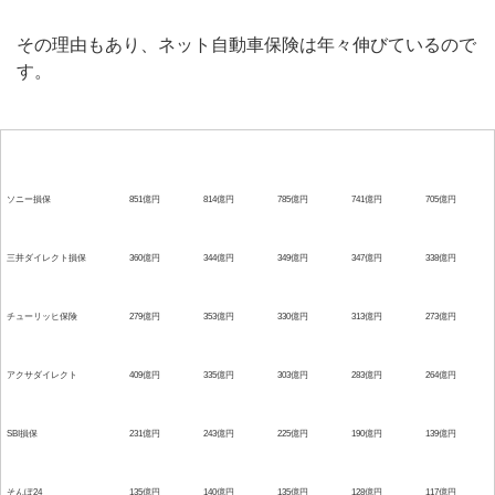
その理由もあり、ネット自動車保険は年々伸びているので
す。
保険会社名
2015年度
2014年度
2013年度
2012年度
2011年度
ソニー損保
851億円
814億円
785億円
741億円
705億円
三井ダイレクト損保
360億円
344億円
349億円
347億円
338億円
チューリッヒ保険
279億円
353億円
330億円
313億円
273億円
アクサダイレクト
409億円
335億円
303億円
283億円
264億円
SBI損保
231億円
243億円
225億円
190億円
139億円
そんぽ24
135億円
140億円
135億円
128億円
117億円