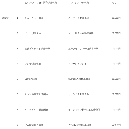
9
あいおいニッセイ同和損害保険
タフ・クルマの保険
なし
通販型
1
チューリッヒ保険
スーパー自動車保険
10,000円
2
ソニー損害保険
ソニー損保の自動車保険
10,500円
3
三井ダイレクト損害保険
三井ダイレクトの自動車保険
10,500円
4
アクサ損害保険
アクサダイレクト
20,000円
5
SBI損害保険
SBI損保の自動車保険
10,500円
6
セゾン自動車火災保険
おとなの自動車保険
10,000円
7
イ―デザイン損害保険
イ―デザイン損保の自動車保険
10,000円
8
そんぽ24損害保険
そんぽ24の自動車保険
10％割引