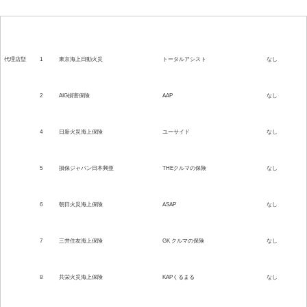
保険の型
No.
保険会社名
自動車保険名
ネット割引
代理店型
1
東京海上日動火災
トータルアシスト
なし
2
AIG損害保険
AAP
なし
4
日新火災海上保険
ユーサイド
なし
5
損保ジャパン日本興亜
THEクルマの保険
なし
6
朝日火災海上保険
ASAP
なし
7
三井住友海上保険
GK クルマの保険
なし
8
共栄火災海上保険
KAPくるまる
なし