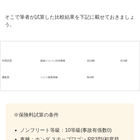
そこで筆者が試算した比較結果を下記に載せておきましょ
う。
自動車保険の種類
保険会社名
年間保険料(円)
差額(円)
代理店型
損保ジャパン日本興亜
113,460
47,030
通販型
ソニー損害保険
66,430
※保険料試算の条件
ノンフリート等級：10等級(事故有係数0)
車種：ホンダ ステップワゴン RP3型(初度登