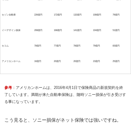
セゾン自動車
226億円
172億円
132億円
108億円
79億円
イーデザイン損保
208億円
168億円
141億円
104億円
51億円
セコム
78億円
77億円
78億円
79億円
83億円
アメリカンホーム
16億円
20億円
20億円
23億円
25億円
参考
：アメリカンホームは、2016年4月1日で保険商品の新規契約を終
了しています。満期が来た自動車保険は、随時ソニー損保が引き受けす
る事になっています。
こう見ると、ソニー損保がネット保険では強いですね。