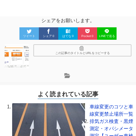
シェアをお願いします。
ツイート
シェア
0
はてな
0
Pocket
0
LINEで送る
この記事のタイトルとURLをコピーする
よく読まれている記事
車線変更のコツと車
線変更禁止場所一覧
排気ガス検査・黒煙
測定・オパシメータ
測定【ユーザー車検