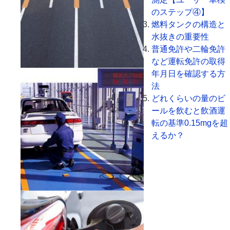
のステップ④】
燃料タンクの構造と
水抜きの重要性
普通免許や二輪免許
など運転免許の取得
年月日を確認する方
法
どれくらいの量のビ
ールを飲むと飲酒運
転の基準0.15mgを超
えるか？