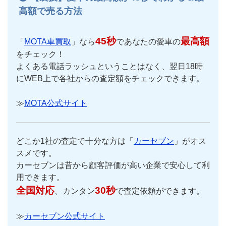
高額で売る方法
45秒
最高額
「
MOTA車買取
」なら
であなたの愛車の
をチェック！
よくある電話ラッシュということはなく、翌日18時
にWEB上で各社からの査定額をチェックできます。
≫
MOTA公式サイト
どこか1社の査定で十分な方は「
カーセブン
」がオス
スメです。
カーセブンは昔から顧客評価が高い企業で安心して利
用できます。
全国対応
30秒
、カンタン
で査定依頼ができます。
≫
カーセブン公式サイト