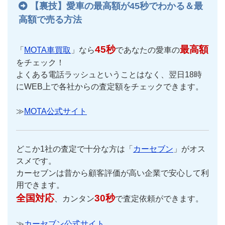
【裏技】愛車の最高額が45秒でわかる＆最
高額で売る方法
45秒
最高額
「
MOTA車買取
」なら
であなたの愛車の
をチェック！
よくある電話ラッシュということはなく、翌日18時
にWEB上で各社からの査定額をチェックできます。
≫
MOTA公式サイト
どこか1社の査定で十分な方は「
カーセブン
」がオス
スメです。
カーセブンは昔から顧客評価が高い企業で安心して利
用できます。
全国対応
30秒
、カンタン
で査定依頼ができます。
≫
カーセブン公式サイト