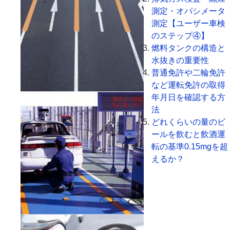
測定・オパシメータ
測定【ユーザー車検
のステップ④】
燃料タンクの構造と
水抜きの重要性
普通免許や二輪免許
など運転免許の取得
年月日を確認する方
法
どれくらいの量のビ
ールを飲むと飲酒運
転の基準0.15mgを超
えるか？