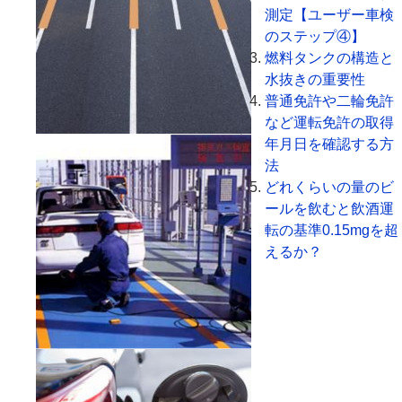
測定【ユーザー車検
のステップ④】
燃料タンクの構造と
水抜きの重要性
普通免許や二輪免許
など運転免許の取得
年月日を確認する方
法
どれくらいの量のビ
ールを飲むと飲酒運
転の基準0.15mgを超
えるか？