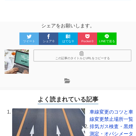
シェアをお願いします。
ツイート
シェア
0
はてな
0
Pocket
0
LINEで送る
この記事のタイトルとURLをコピーする
よく読まれている記事
車線変更のコツと車
線変更禁止場所一覧
排気ガス検査・黒煙
測定・オパシメータ