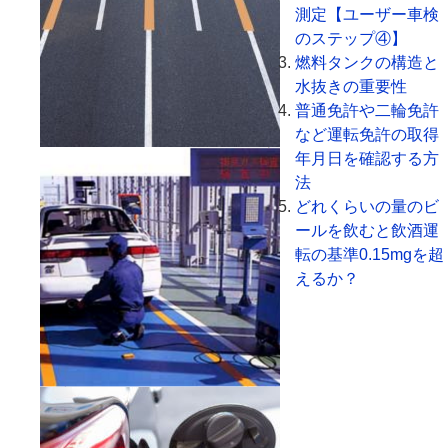
測定【ユーザー車検
のステップ④】
燃料タンクの構造と
水抜きの重要性
普通免許や二輪免許
など運転免許の取得
年月日を確認する方
法
どれくらいの量のビ
ールを飲むと飲酒運
転の基準0.15mgを超
えるか？