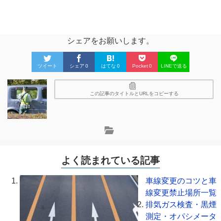
シェアをお願いします。
ツイート
シェア
0
はてな
0
Pocket
0
LINEで送る
この記事のタイトルとURLをコピーする
よく読まれている記事
車線変更のコツと車
線変更禁止場所一覧
排気ガス検査・黒煙
測定・オパシメータ