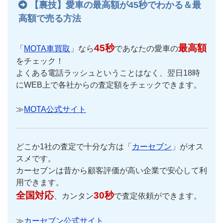
【裏技】愛車の最高額が45秒でわかる＆最
高額で売る方法
45秒
最高額
「
MOTA車買取
」なら
であなたの愛車の
をチェック！
よくある電話ラッシュということはなく、翌日18時
にWEB上で各社からの査定額をチェックできます。
≫
MOTA公式サイト
どこか1社の査定で十分な方は「
カーセブン
」がオス
スメです。
カーセブンは昔から顧客評価が高い企業で安心して利
用できます。
全国対応
30秒
、カンタン
で査定依頼ができます。
≫
カーセブン公式サイト