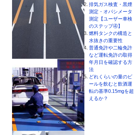
排気ガス検査・黒煙
測定・オパシメータ
測定【ユーザー車検
のステップ④】
燃料タンクの構造と
水抜きの重要性
普通免許や二輪免許
など運転免許の取得
年月日を確認する方
法
どれくらいの量のビ
ールを飲むと飲酒運
転の基準0.15mgを超
えるか？