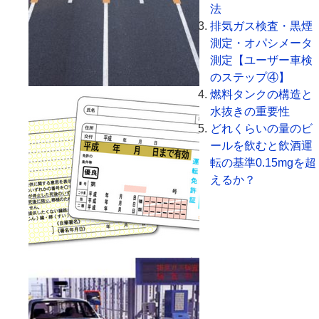
法
排気ガス検査・黒煙
測定・オパシメータ
測定【ユーザー車検
のステップ④】
燃料タンクの構造と
水抜きの重要性
どれくらいの量のビ
ールを飲むと飲酒運
転の基準0.15mgを超
えるか？