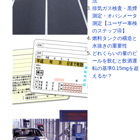
法
排気ガス検査・黒煙
測定・オパシメータ
測定【ユーザー車検
のステップ④】
燃料タンクの構造と
水抜きの重要性
どれくらいの量のビ
ールを飲むと飲酒運
転の基準0.15mgを超
えるか？