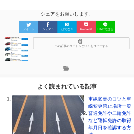
シェアをお願いします。
ツイート
シェア
0
はてな
0
Pocket
0
LINEで送る
この記事のタイトルとURLをコピーする
よく読まれている記事
車線変更のコツと車
線変更禁止場所一覧
普通免許や二輪免許
など運転免許の取得
年月日を確認する方