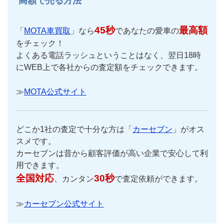
高額で売る方法
45秒
最高額
「
MOTA車買取
」なら
であなたの愛車の
をチェック！
よくある電話ラッシュということはなく、翌日18時
にWEB上で各社からの査定額をチェックできます。
≫
MOTA公式サイト
どこか1社の査定で十分な方は「
カーセブン
」がオス
スメです。
カーセブンは昔から顧客評価が高い企業で安心して利
用できます。
全国対応
30秒
、カンタン
で査定依頼ができます。
≫
カーセブン公式サイト