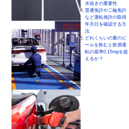
水抜きの重要性
普通免許や二輪免許
など運転免許の取得
年月日を確認する方
法
どれくらいの量のビ
ールを飲むと飲酒運
転の基準0.15mgを超
えるか？