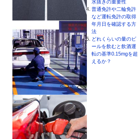
水抜きの重要性
普通免許や二輪免許
など運転免許の取得
年月日を確認する方
法
どれくらいの量のビ
ールを飲むと飲酒運
転の基準0.15mgを超
えるか？