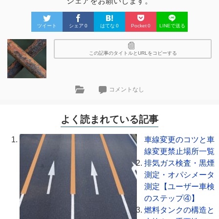
シェアをお願いします。
ツイート
シェア
0
はてな
0
Pocket
0
LINEで送る
この記事のタイトルとURLをコピーする
コメントなし
よく読まれている記事
車線変更のコツと車
線変更禁止場所一覧
排気ガス検査・黒煙
測定・オパシメータ
測定【ユーザー車検
のステップ④】
燃料タンクの構造と