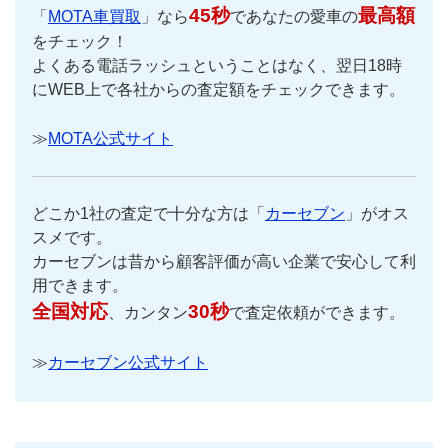
45秒
最高額
「
MOTA車買取
」なら
であなたの愛車の
をチェック！
よくある電話ラッシュということはなく、翌日18時
にWEB上で各社からの査定額をチェックできます。
≫
MOTA公式サイト
どこか1社の査定で十分な方は「
カーセブン
」がオス
スメです。
カーセブンは昔から顧客評価が高い企業で安心して利
用できます。
全国対応
30秒
、カンタン
で査定依頼ができます。
≫
カーセブン公式サイト