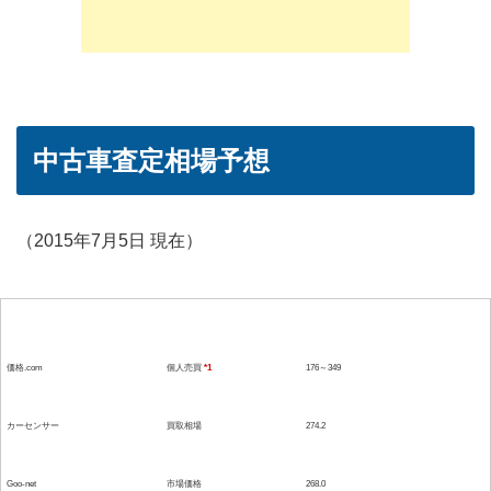
中古車査定相場予想
（2015年7月5日 現在）
参考媒体
形態
価格(単位：万）
価格.com
個人売買
*1
176～349
カーセンサー
買取相場
274.2
Goo-net
市場価格
268.0