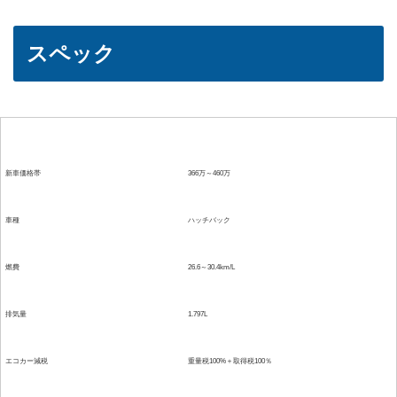
スペック
項目
詳細
新車価格帯
366万～460万
車種
ハッチバック
燃費
26.6～30.4km/L
排気量
1.797L
エコカー減税
重量税100%＋取得税100％