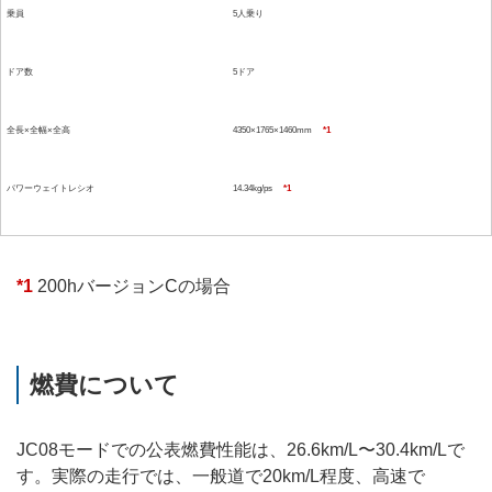
乗員
5人乗り
ドア数
5ドア
全長×全幅×全高
4350×1765×1460mm
*1
パワーウェイトレシオ
14.34kg/ps
*1
*1
200hバージョンCの場合
燃費について
JC08モードでの公表燃費性能は、26.6km/L〜30.4km/Lで
す。実際の走行では、一般道で20km/L程度、高速で