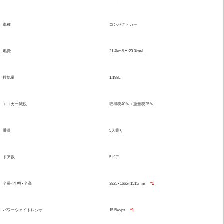
車種
コンパクトカー
燃費
21.4km/L〜23.0km/L
排気量
1.198L
エコカー減税
取得税40％＋重量税25％
乗員
5人乗り
ドア数
5ドア
全長×全幅×全高
3825×1665×1515mm
*1
パワーウェイトレシオ
15.5kg/ps
*1