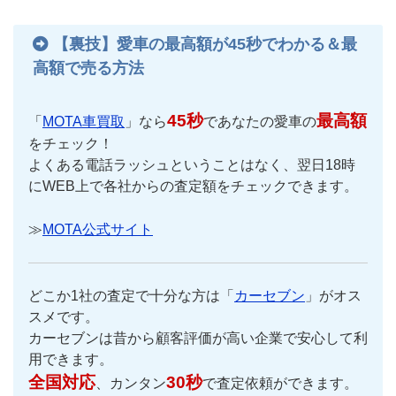
【裏技】愛車の最高額が45秒でわかる＆最
高額で売る方法
45秒
最高額
「
MOTA車買取
」なら
であなたの愛車の
をチェック！
よくある電話ラッシュということはなく、翌日18時
にWEB上で各社からの査定額をチェックできます。
≫
MOTA公式サイト
どこか1社の査定で十分な方は「
カーセブン
」がオス
スメです。
カーセブンは昔から顧客評価が高い企業で安心して利
用できます。
全国対応
30秒
、カンタン
で査定依頼ができます。