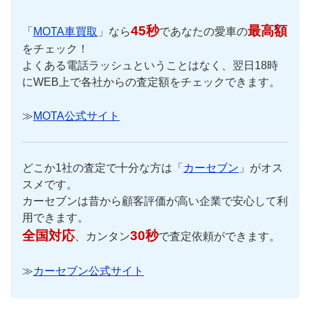
45秒
最高額
「
MOTA車買取
」なら
であなたの愛車の
をチェック！
よくある電話ラッシュということはなく、翌日18時
にWEB上で各社からの査定額をチェックできます。
≫
MOTA公式サイト
どこか1社の査定で十分な方は「
カーセブン
」がオス
スメです。
カーセブンは昔から顧客評価が高い企業で安心して利
用できます。
全国対応
30秒
、カンタン
で査定依頼ができます。
≫
カーセブン公式サイト