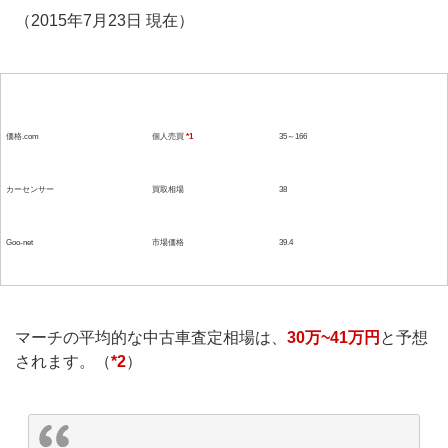
（2015年7月23日 現在）
参考媒体
形態
価格(単位：万）
価格.com
個人売買
*1
35～166
カーセンサー
買取相場
38
Goo-net
市場価格
39.4
マーチの平均的な中古車査定相場は、
30万~41万円
と予想
されます。（
*2
）