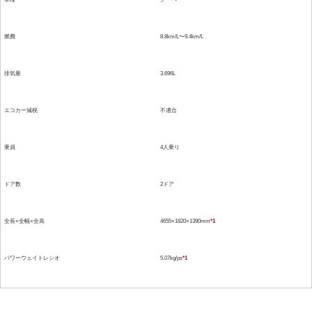
燃費
8.8km/L〜9.4km/L
排気量
3.696L
エコカー減税
不適合
乗員
4人乗り
ドア数
2ドア
全長×全幅×全高
4655×1820×1390mm
*1
パワーウェイトレシオ
5.07kg/ps
*1