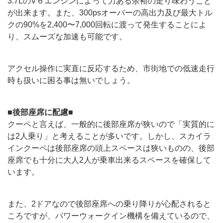
3.7LのV６エンジンによって力ある余裕の走り味わうこと
が出来ます。また、300psオーバーの高出力及び最大トル
クの90%を2,400〜7,000回転に渡って発生することによ
り、スムーズな加速も可能です。
アクセル操作に実直に反応するため、市街地での低速走行
時も扱いに困る事は無いでしょう。
■後部座席に配慮■
クーペと言えば、一般的に後部座席が狭いので「実質的に
は2人乗り」と考えることが多いです。しかし、スカイラ
インクーペは後部座席の頭上スペースは狭いものの、後部
座席でも十分に大人2人が乗車出来るスペースを確保して
います。
また、2ドアなので後部座席への乗り降りが心配されると
ころですが、パワーウォークイン機構を備えているので、