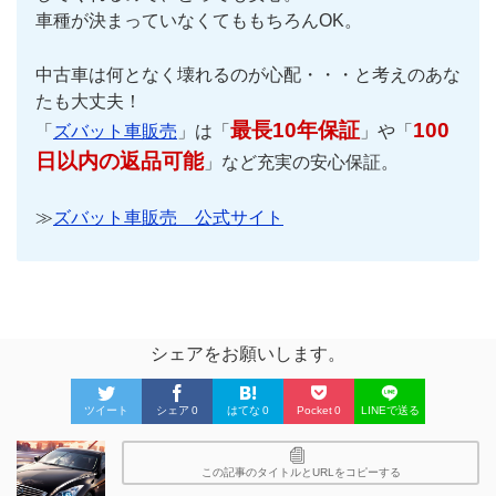
車種が決まっていなくてももちろんOK。
中古車は何となく壊れるのが心配・・・と考えのあな
たも大丈夫！
最長10年保証
100
「
ズバット車販売
」は「
」や「
日以内の返品可能
」など充実の安心保証。
≫
ズバット車販売 公式サイト
シェアをお願いします。
ツイート
シェア
0
はてな
0
Pocket
0
LINEで送る
この記事のタイトルとURLをコピーする