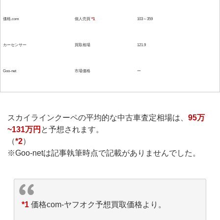
価格.com
個人売買
*1
103～359
カーセンサー
買取相場
121.9
Goo-net
市場価格
ー
スカイラインクーペの平均的な中古車査定相場は、
95万
~131万円
と予想されます。
（
*2
）
※Goo-netは記事執筆時点で記載がありませんでした。
*1
価格com-ヤフオク予想買取価格より。