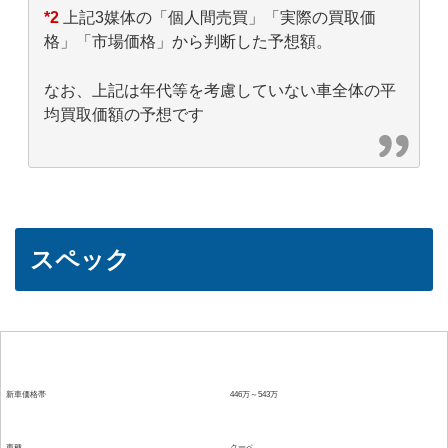
*2
上記3媒体の「個人間売買」「実際の買取価
格」「市場価格」から判断した予想額。
なお、上記は年代等を考慮していない車全体の平
均買取価額の予想です
スペック
項目
詳細
新車価格帯
446万～543万
車種
クーペ