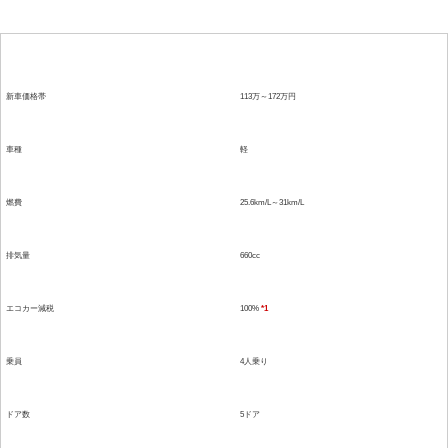
項目
詳細
新車価格帯
113万～172万円
車種
軽
燃費
25.6km/L～31km/L
排気量
660cc
エコカー減税
100%
*1
乗員
4人乗り
ドア数
5ドア