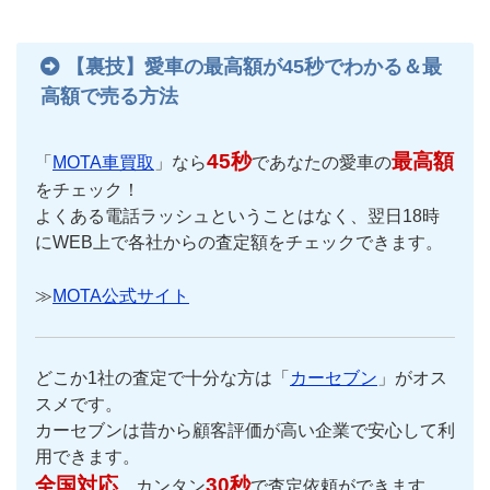
【裏技】愛車の最高額が45秒でわかる＆最
高額で売る方法
45秒
最高額
「
MOTA車買取
」なら
であなたの愛車の
をチェック！
よくある電話ラッシュということはなく、翌日18時
にWEB上で各社からの査定額をチェックできます。
≫
MOTA公式サイト
どこか1社の査定で十分な方は「
カーセブン
」がオス
スメです。
カーセブンは昔から顧客評価が高い企業で安心して利
用できます。
全国対応
30秒
、カンタン
で査定依頼ができます。