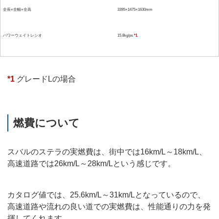
全長×全幅×全高
3395×1475×1630mm
パワーウェイトレシオ
15.8kg/ps
*1
*1
グレードLの場合
燃費について
スバルのステラの実燃費は、街中では16km/L～18km/L、
高速道路では26km/L～28km/Lという感じです。
カタログ値では、25.6km/L～31km/Lとなっているので、
高速道路や流れの良い道での実燃費は、性能通りの力を発
揮してくれます。