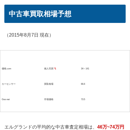
中古車買取相場予想
（2015年8月7日 現在）
参考媒体
形態
価格(単位：万）
価格.com
個人売買
*1
34～141
カーセンサー
買取相場
66.6
Goo-net
市場価格
73.5
エルグランドの平均的な中古車査定相場は、
46万~74万円