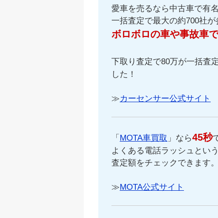
愛車を売るなら中古車で有
一括査定で最大の約700社
ボロボロの車や事故車
下取り査定で80万が一括査定
した！
≫
カーセンサー公式サイト
45秒
「
MOTA車買取
」なら
よくある電話ラッシュという
査定額をチェックできます
≫
MOTA公式サイト