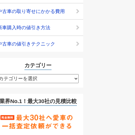
中古車の取り寄せにかかる費用
新車購入時の値引き方法
中古車の値引きテクニック
カテゴリー
カ
テ
ゴ
リ
業界No.1！最大30社の見積比較
ー