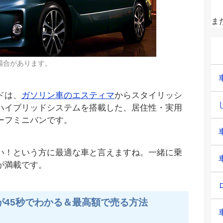
ま
場合があります。
ドは、
ガソリン車のエスティマ
からスタイリッシ
ハイブリッドシステムを搭載した、居住性・実用
ーフミニバンです。
い！という方に最適な車と言えますね。一緒に乗
が満載です。
が45秒でわかる＆最高額で売る方法