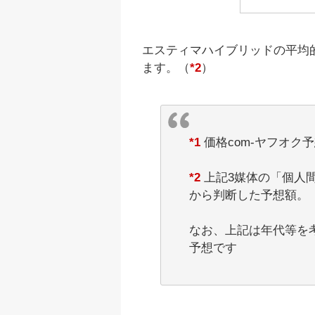
エスティマハイブリッドの平均
ます。（
*2
）
*1
価格com-ヤフオク
*2
上記3媒体の「個人
から判断した予想額。
なお、上記は年代等を
予想です