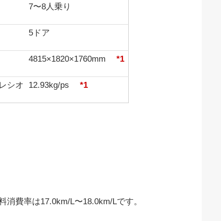
7〜8人乗り
5ドア
4815×1820×1760mm
*1
レシオ
12.93kg/ps
*1
費率は17.0km/L〜18.0km/Lです。