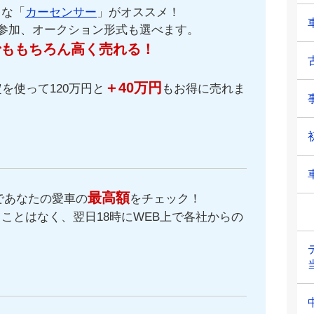
名な「
カーセンサー
」がオススメ！
が参加、オークション形式も選べます。
でももちろん高く売れる！
＋40万円
を使って120万円と
もお得に売れま
最高額
であなたの愛車の
をチェック！
ことはなく、翌日18時にWEB上で各社からの
。