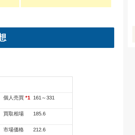
想
形態
価格(単位：万）
個人売買
*1
161～331
ー
買取相場
185.6
市場価格
212.6