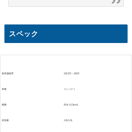
スペック
項目
詳細
新車価格帯
132.6万～183万
車種
コンパクト
燃費
20.8~21.2km/L
排気量
1.0L/1.3L