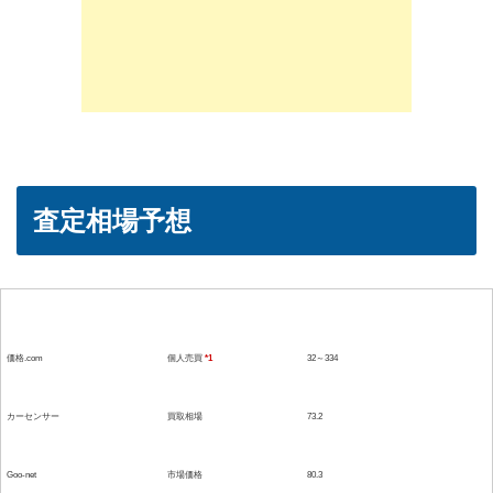
査定相場予想
参考媒体
形態
価格(単位：万）
価格.com
個人売買
*1
32～334
カーセンサー
買取相場
73.2
Goo-net
市場価格
80.3