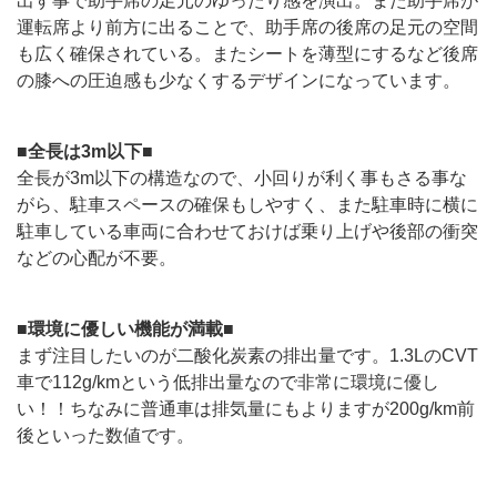
出す事で助手席の足元のゆったり感を演出。また助手席が
運転席より前方に出ることで、助手席の後席の足元の空間
も広く確保されている。またシートを薄型にするなど後席
の膝への圧迫感も少なくするデザインになっています。
■全長は3m以下■
全長が3m以下の構造なので、小回りが利く事もさる事な
がら、駐車スペースの確保もしやすく、また駐車時に横に
駐車している車両に合わせておけば乗り上げや後部の衝突
などの心配が不要。
■環境に優しい機能が満載■
まず注目したいのが二酸化炭素の排出量です。1.3LのCVT
車で112g/kmという低排出量なので非常に環境に優し
い！！ちなみに普通車は排気量にもよりますが200g/km前
後といった数値です。