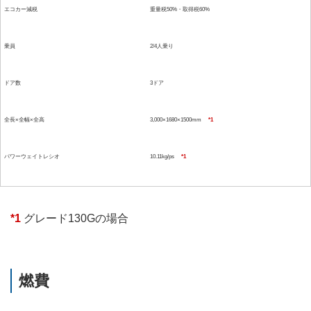
エコカー減税
重量税50%・取得税60%
乗員
2/4人乗り
ドア数
3ドア
全長×全幅×全高
3,000×1680×1500mm
*1
パワーウェイトレシオ
10.11kg/ps
*1
*1
グレード130Gの場合
燃費