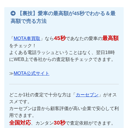
【裏技】愛車の最高額が45秒でわかる＆最
高額で売る方法
45秒
最高額
「
MOTA車買取
」なら
であなたの愛車の
をチェック！
よくある電話ラッシュということはなく、翌日18時
にWEB上で各社からの査定額をチェックできます。
≫
MOTA公式サイト
どこか1社の査定で十分な方は「
カーセブン
」がオス
スメです。
カーセブンは昔から顧客評価が高い企業で安心して利
用できます。
全国対応
30秒
、カンタン
で査定依頼ができます。