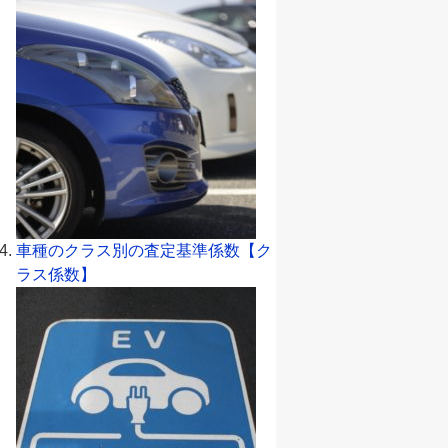
車種のクラス別の査定基準係数【ク
ラス係数】