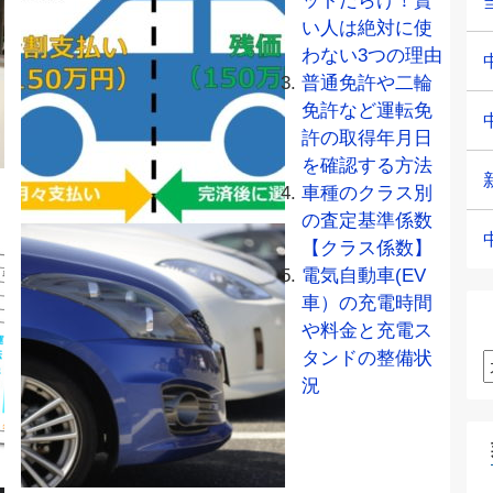
ットだらけ！賢
い人は絶対に使
わない3つの理由
普通免許や二輪
免許など運転免
許の取得年月日
を確認する方法
車種のクラス別
の査定基準係数
【クラス係数】
電気自動車(EV
車）の充電時間
や料金と充電ス
タンドの整備状
況