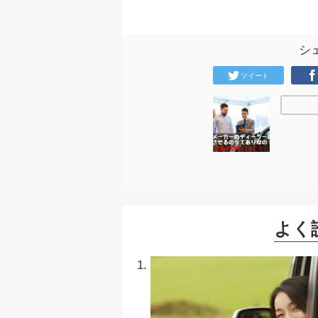
シ
ツイート
よく