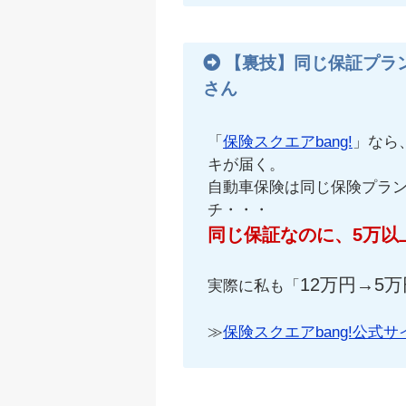
【裏技】同じ保証プラ
さん
「
保険スクエアbang!
」なら
キが届く。
自動車保険は同じ保険プラ
チ・・・
同じ保証なのに、5万以
12万円→5万
実際に私も「
≫
保険スクエアbang!公式サ