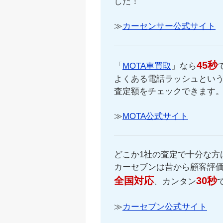
した！
≫
カーセンサー公式サイト
45秒
「
MOTA車買取
」なら
よくある電話ラッシュという
査定額をチェックできます
≫
MOTA公式サイト
どこか1社の査定で十分な方
カーセブンは昔から顧客評
全国対応
30秒
、カンタン
≫
カーセブン公式サイト