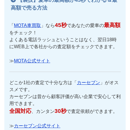
高額で売る方法
45秒
最高額
「
MOTA車買取
」なら
であなたの愛車の
をチェック！
よくある電話ラッシュということはなく、翌日18時
にWEB上で各社からの査定額をチェックできます。
≫
MOTA公式サイト
どこか1社の査定で十分な方は「
カーセブン
」がオス
スメです。
カーセブンは昔から顧客評価が高い企業で安心して利
用できます。
全国対応
30秒
、カンタン
で査定依頼ができます。
≫
カーセブン公式サイト