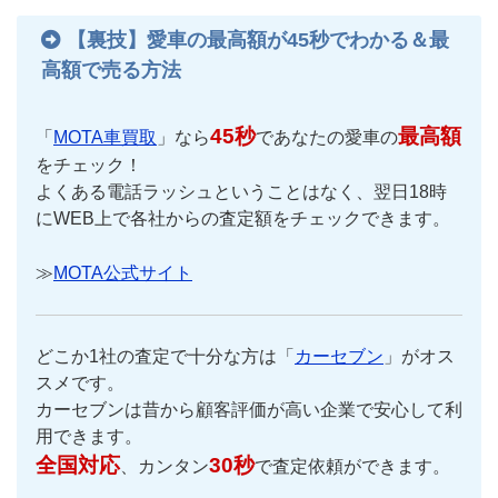
【裏技】愛車の最高額が45秒でわかる＆最
高額で売る方法
45秒
最高額
「
MOTA車買取
」なら
であなたの愛車の
をチェック！
よくある電話ラッシュということはなく、翌日18時
にWEB上で各社からの査定額をチェックできます。
≫
MOTA公式サイト
どこか1社の査定で十分な方は「
カーセブン
」がオス
スメです。
カーセブンは昔から顧客評価が高い企業で安心して利
用できます。
全国対応
30秒
、カンタン
で査定依頼ができます。