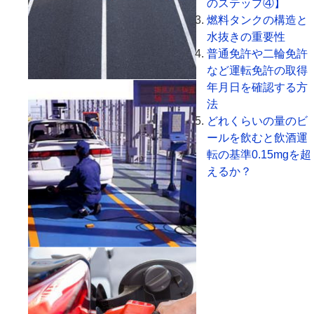
のステップ④】
燃料タンクの構造と
水抜きの重要性
普通免許や二輪免許
など運転免許の取得
年月日を確認する方
法
どれくらいの量のビ
ールを飲むと飲酒運
転の基準0.15mgを超
えるか？