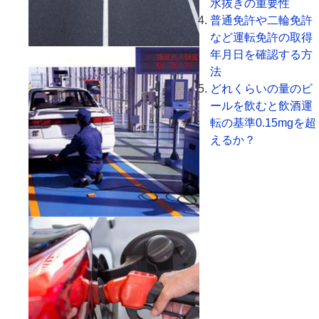
水抜きの重要性
普通免許や二輪免許
など運転免許の取得
年月日を確認する方
法
どれくらいの量のビ
ールを飲むと飲酒運
転の基準0.15mgを超
えるか？