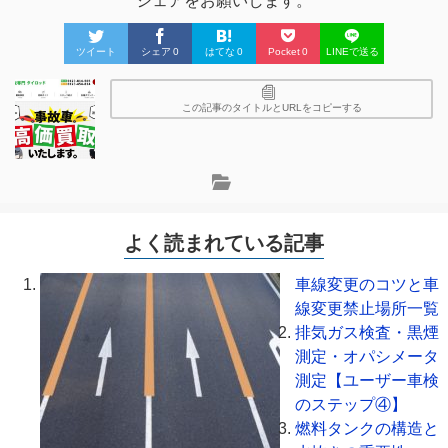
シェアをお願いします。
ツイート
シェア
0
はてな
0
Pocket
0
LINEで送る
この記事のタイトルとURLをコピーする
よく読まれている記事
車線変更のコツと車
線変更禁止場所一覧
排気ガス検査・黒煙
測定・オパシメータ
測定【ユーザー車検
のステップ④】
燃料タンクの構造と