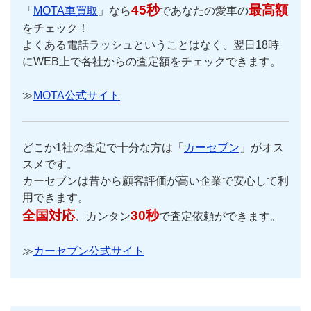
45秒
最高額
「
MOTA車買取
」なら
であなたの愛車の
をチェック！
よくある電話ラッシュということはなく、翌日18時
にWEB上で各社からの査定額をチェックできます。
≫
MOTA公式サイト
どこか1社の査定で十分な方は「
カーセブン
」がオス
スメです。
カーセブンは昔から顧客評価が高い企業で安心して利
用できます。
全国対応
30秒
、カンタン
で査定依頼ができます。
≫
カーセブン公式サイト