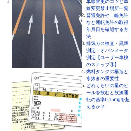
車線変更のコツと車
線変更禁止場所一覧
普通免許や二輪免許
など運転免許の取得
年月日を確認する方
法
排気ガス検査・黒煙
測定・オパシメータ
測定【ユーザー車検
のステップ④】
燃料タンクの構造と
水抜きの重要性
どれくらいの量のビ
ールを飲むと飲酒運
転の基準0.15mgを超
えるか？