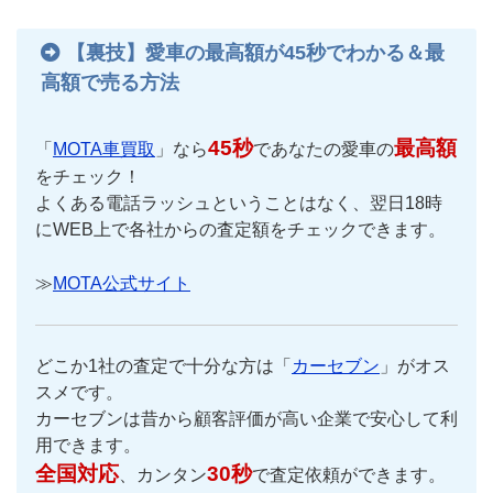
【裏技】愛車の最高額が45秒でわかる＆最
高額で売る方法
45秒
最高額
「
MOTA車買取
」なら
であなたの愛車の
をチェック！
よくある電話ラッシュということはなく、翌日18時
にWEB上で各社からの査定額をチェックできます。
≫
MOTA公式サイト
どこか1社の査定で十分な方は「
カーセブン
」がオス
スメです。
カーセブンは昔から顧客評価が高い企業で安心して利
用できます。
全国対応
30秒
、カンタン
で査定依頼ができます。