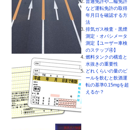
普通免許や二輪免許
など運転免許の取得
年月日を確認する方
法
排気ガス検査・黒煙
測定・オパシメータ
測定【ユーザー車検
のステップ④】
燃料タンクの構造と
水抜きの重要性
どれくらいの量のビ
ールを飲むと飲酒運
転の基準0.15mgを超
えるか？