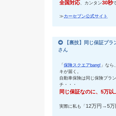
全国対応
30秒
、カンタン
≫
カーセブン公式サイト
【裏技】同じ保証プラ
さん
「
保険スクエアbang!
」なら
キが届く。
自動車保険は同じ保険プラ
チ・・・
同じ保証なのに、5万以
12万円→5万
実際に私も「