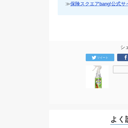
≫
保険スクエアbang!公式サ
シ
ツイート
よく