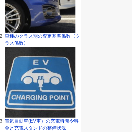
車種のクラス別の査定基準係数【ク
ラス係数】
電気自動車(EV車）の充電時間や料
金と充電スタンドの整備状況