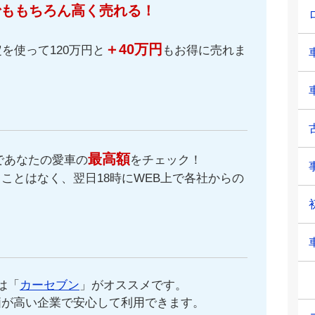
でももちろん高く売れる！
＋40万円
を使って120万円と
もお得に売れま
最高額
であなたの愛車の
をチェック！
ことはなく、翌日18時にWEB上で各社からの
。
は「
カーセブン
」がオススメです。
価が高い企業で安心して利用できます。