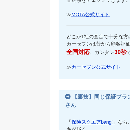
査定額をチェックできます
≫
MOTA公式サイト
どこか1社の査定で十分な方
カーセブンは昔から顧客評
全国対応
30秒
、カンタン
≫
カーセブン公式サイト
【裏技】同じ保証プラ
さん
「
保険スクエアbang!
」なら
キが届く。