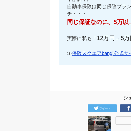
自動車保険は同じ保険プラ
チ・・・
同じ保証なのに、5万以
12万円→5万
実際に私も「
≫
保険スクエアbang!公式サ
シ
ツイート