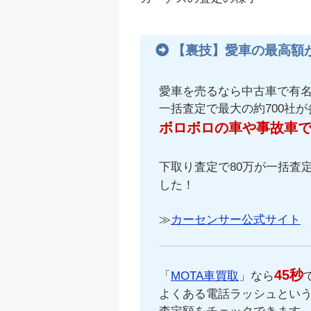
【裏技】愛車の最高額
愛車を売るなら中古車で有
一括査定で最大の約700社
ボロボロの車や事故車
下取り査定で80万が一括査定
した！
≫
カーセンサー公式サイト
45秒
「
MOTA車買取
」なら
よくある電話ラッシュという