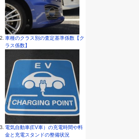
車種のクラス別の査定基準係数【ク
ラス係数】
電気自動車(EV車）の充電時間や料
金と充電スタンドの整備状況