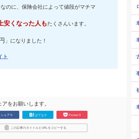
ンなのに、保険会社によって値段がマチマ
上安くなった人も
たくさんいます。
円
」になりました！
イト
ェアをお願いします。
シェア
0
はてな
0
Pocket
0
この記事のタイトルとURLをコピーする