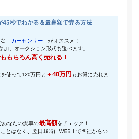
が45秒でわかる＆最高額で売る方法
名な「
カーセンサー
」がオススメ！
が参加、オークション形式も選べます。
でももちろん高く売れる！
＋40万円
を使って120万円と
もお得に売れま
最高額
であなたの愛車の
をチェック！
ことはなく、翌日18時にWEB上で各社からの