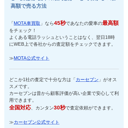
高額で売る方法
45秒
最高額
「
MOTA車買取
」なら
であなたの愛車の
をチェック！
よくある電話ラッシュということはなく、翌日18時
にWEB上で各社からの査定額をチェックできます。
≫
MOTA公式サイト
どこか1社の査定で十分な方は「
カーセブン
」がオス
スメです。
カーセブンは昔から顧客評価が高い企業で安心して利
用できます。
全国対応
30秒
、カンタン
で査定依頼ができます。
≫
カーセブン公式サイト