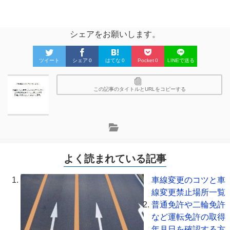
シェアをお願いします。
ツイート
シェア
0
はてな
0
Pocket
0
LINEで送る
この記事のタイトルとURLをコピーする
よく読まれている記事
車線変更のコツと車
線変更禁止場所一覧
普通免許や二輪免許
など運転免許の取得
年月日を確認する方