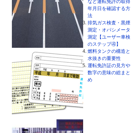
など運転免許の取得
年月日を確認する方
法
排気ガス検査・黒煙
測定・オパシメータ
測定【ユーザー車検
のステップ④】
燃料タンクの構造と
水抜きの重要性
運転免許証の見方や
数字の意味の総まと
め