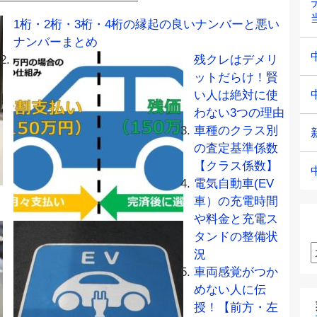
1桁・2桁・3桁・4桁の縁起の良いナンバーと悪い
ナンバーまとめ
残クレはデメリ
ットだらけ！賢
い人は絶対に使
わない3つの理由
車種のクラス別
の査定基準係数
【クラス係数】
電気自動車(EV
車）の充電時間
や料金と充電ス
タンドの整備状
況
車両感覚がつか
めない人に伝
授！【前方・左