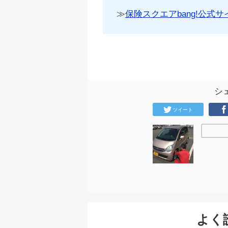
≫
保険スクエアbang!公式サ
シ
ツイート
よく