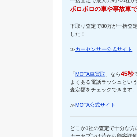
一括査定で最大の約700社
ボロボロの車や事故車
下取り査定で80万が一括査定
した！
≫
カーセンサー公式サイト
45秒
「
MOTA車買取
」なら
よくある電話ラッシュという
査定額をチェックできます
≫
MOTA公式サイト
どこか1社の査定で十分な方
カーセブンは昔から顧客評