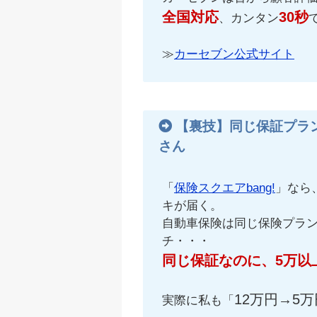
全国対応
30秒
、カンタン
≫
カーセブン公式サイト
【裏技】同じ保証プラ
さん
「
保険スクエアbang!
」なら
キが届く。
自動車保険は同じ保険プラ
チ・・・
同じ保証なのに、5万以
12万円→5万
実際に私も「