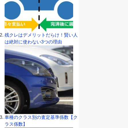
残クレはデメリットだらけ！賢い人
は絶対に使わない3つの理由
車種のクラス別の査定基準係数【ク
ラス係数】