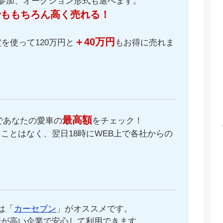
が参加、オークション形式も選べます。
でももちろん高く売れる！
＋40万円
を使って120万円と
もお得に売れま
最高額
であなたの愛車の
をチェック！
ことはなく、翌日18時にWEB上で各社からの
。
は「
カーセブン
」がオススメです。
価が高い企業で安心して利用できます。