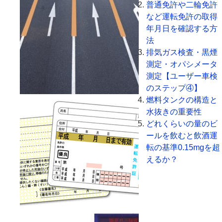
普通免許や二輪免許
など運転免許の取得
年月日を確認する方
法
排気ガス検査・黒煙
測定・オパシメータ
測定【ユーザー車検
のステップ④】
燃料タンクの構造と
水抜きの重要性
どれくらいの量のビ
ールを飲むと飲酒運
転の基準0.15mgを超
えるか？