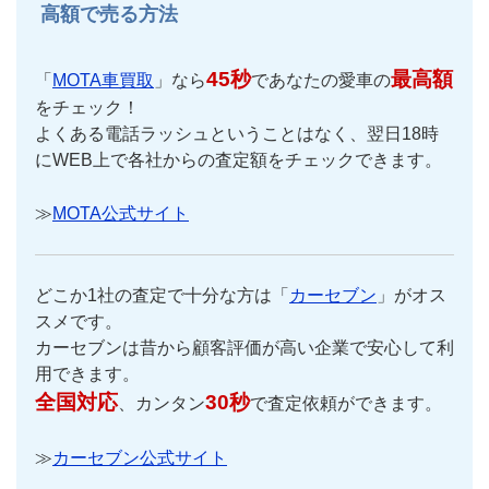
高額で売る方法
45秒
最高額
「
MOTA車買取
」なら
であなたの愛車の
をチェック！
よくある電話ラッシュということはなく、翌日18時
にWEB上で各社からの査定額をチェックできます。
≫
MOTA公式サイト
どこか1社の査定で十分な方は「
カーセブン
」がオス
スメです。
カーセブンは昔から顧客評価が高い企業で安心して利
用できます。
全国対応
30秒
、カンタン
で査定依頼ができます。
≫
カーセブン公式サイト