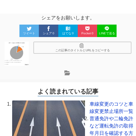
シェアをお願いします。
ツイート
シェア
0
はてな
0
Pocket
0
LINEで送る
この記事のタイトルとURLをコピーする
よく読まれている記事
車線変更のコツと車
線変更禁止場所一覧
普通免許や二輪免許
など運転免許の取得
年月日を確認する方