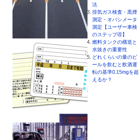
法
排気ガス検査・黒煙
測定・オパシメータ
測定【ユーザー車検
のステップ④】
燃料タンクの構造と
水抜きの重要性
どれくらいの量のビ
ールを飲むと飲酒運
転の基準0.15mgを超
えるか？