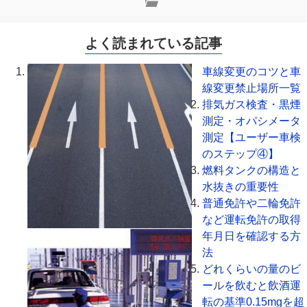
よく読まれている記事
車線変更のコツと車
線変更禁止場所一覧
排気ガス検査・黒煙
測定・オパシメータ
測定【ユーザー車検
のステップ④】
燃料タンクの構造と
水抜きの重要性
普通免許や二輪免許
など運転免許の取得
年月日を確認する方
法
どれくらいの量のビ
ールを飲むと飲酒運
転の基準0.15mgを超