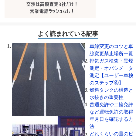
よく読まれている記事
車線変更のコツと車
線変更禁止場所一覧
排気ガス検査・黒煙
測定・オパシメータ
測定【ユーザー車検
のステップ④】
燃料タンクの構造と
水抜きの重要性
普通免許や二輪免許
など運転免許の取得
年月日を確認する方
法
どれくらいの量のビ