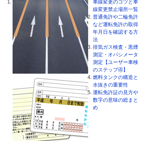
車線変更のコツと車
線変更禁止場所一覧
普通免許や二輪免許
など運転免許の取得
年月日を確認する方
法
排気ガス検査・黒煙
測定・オパシメータ
測定【ユーザー車検
のステップ④】
燃料タンクの構造と
水抜きの重要性
運転免許証の見方や
数字の意味の総まと
め