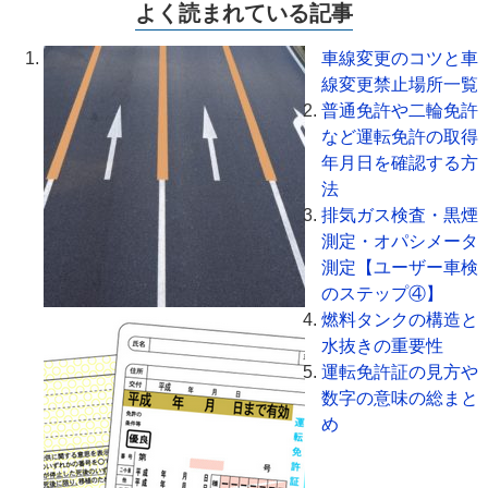
よく読まれている記事
車線変更のコツと車
線変更禁止場所一覧
普通免許や二輪免許
など運転免許の取得
年月日を確認する方
法
排気ガス検査・黒煙
測定・オパシメータ
測定【ユーザー車検
のステップ④】
燃料タンクの構造と
水抜きの重要性
運転免許証の見方や
数字の意味の総まと
め